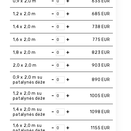
-
+
0,9 x 2,0 m
635
EUR
-
+
1,2 x 2,0 m
685
EUR
-
+
1,4 x 2,0 m
738
EUR
-
+
1,6 x 2,0 m
775
EUR
-
+
1,8 x 2,0 m
823
EUR
-
+
2,0 x 2,0 m
903
EUR
0,9 x 2,0 m su
-
+
890
EUR
patalynės dėže
1,2 x 2,0 m su
-
+
1005
EUR
patalynės dėže
1,4 x 2,0 m su
-
+
1098
EUR
patalynės dėže
1,6 x 2,0 m su
-
+
1155
EUR
patalynės dėže