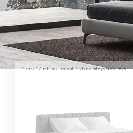
frankof
minkšti baldai
siena miegamojo lova