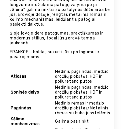
lengvumo ir užtikrina patogų valymą po ja.
„Siena“ galima rinktis su patalynės dėže arba be
jos. Erdvioje dėžėje įrengtas metalinis rėmas ir
kėlimo mechanizmas, leidžiantis patogiai
pasiekti daiktus.
Šioje lovoje dera patogumas, praktiškumas ir
modernus stilius, todėl jūsų erdvė tampa
jaukesnė.
FRANKOF – baldai, sukurti jūsų patogumui ir
pasakojimams.
Medinis pagrindas, medžio
Atlošas
drožlių plokštės, HDF ir
poliuretano putos
Medinis pagrindas, medžio
Šoninės dalys
drožlių plokštės, HDF ir
poliuretano putos
Medinis rėmas ir medžio
Pagrindas
drožlių plokštės/Metalinis
rėmas su buko juostelėmis
Kėlimo
Galima pasirinkti
mechanizmas