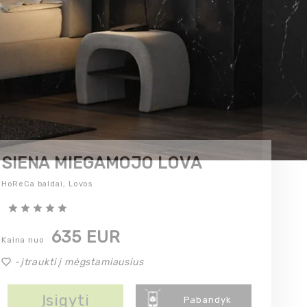
SIENA MIEGAMOJO LOVA
HoReCa baldai,
Lovos
635 EUR
Kaina nuo
-
įtraukti į mėgstamiausius
Įsigyti
Pabandyk