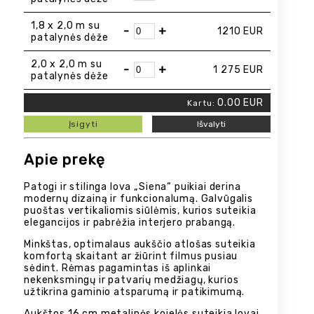
1,8 x 2,0 m su
-
+
1210
EUR
patalynės dėže
2,0 x 2,0 m su
-
+
1 275
EUR
patalynės dėže
0.00
EUR
Kartu:
Įsigyti
Išvalyti
Apie prekę
Patogi ir stilinga lova „Siena“ puikiai derina
modernų dizainą ir funkcionalumą. Galvūgalis
puoštas vertikaliomis siūlėmis, kurios suteikia
elegancijos ir pabrėžia interjero prabangą.
Minkštas, optimalaus aukščio atlošas suteikia
komfortą skaitant ar žiūrint filmus pusiau
sėdint. Rėmas pagamintas iš aplinkai
nekenksmingų ir patvarių medžiagų, kurios
užtikrina gaminio atsparumą ir patikimumą.
Aukštos 16 cm metalinės kojelės suteikia lovai