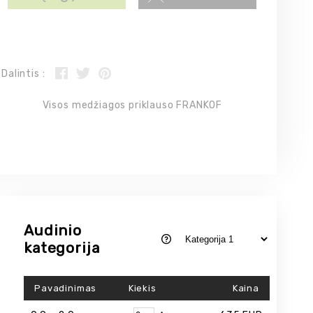
Dalintis :
Visos medžiagos priklauso FRANKOF
Audinio
kategorija
Pavadinimas
Kiekis
Kaina