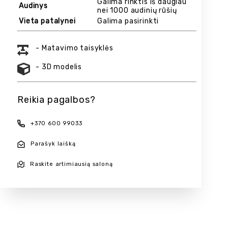
Galima rinktis iš daugiau
Audinys
nei 1000 audinių rūšių
Vieta patalynei
Galima pasirinkti
- Matavimo taisyklės
- 3D modelis
Reikia pagalbos?
+370 600 99033
Parašyk laišką
Raskite artimiausią saloną