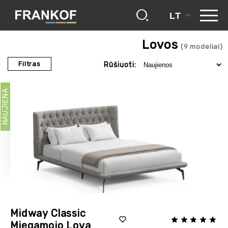
LT
frankof
minkšti baldai
lovos
Lovos
(
9
modeliai)
Filtras
Rūšiuoti:
NAUJIENA
Midway Classic
Miegamojo Lova