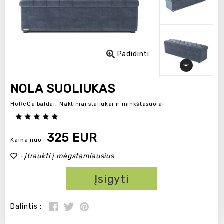
Padidinti
NOLA SUOLIUKAS
HoReCa baldai,
Naktiniai staliukai ir minkštasuolai
325 EUR
Kaina nuo
-
įtraukti į mėgstamiausius
Įsigyti
Dalintis :