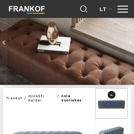
LT
minkšti
nola
frankof
baldai
suoliukas