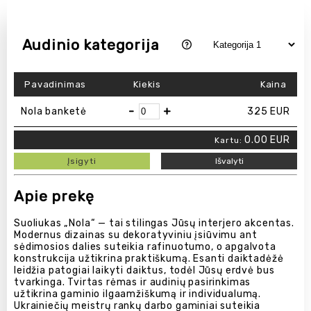
Audinio kategorija
Pavadinimas
Kiekis
Kaina
-
+
Nola banketė
325
EUR
0.00
EUR
Kartu:
Įsigyti
Išvalyti
Apie prekę
Suoliukas „Nola“ — tai stilingas Jūsų interjero akcentas.
Modernus dizainas su dekoratyviniu įsiūvimu ant
sėdimosios dalies suteikia rafinuotumo, o apgalvota
konstrukcija užtikrina praktiškumą. Esanti daiktadėžė
leidžia patogiai laikyti daiktus, todėl Jūsų erdvė bus
tvarkinga. Tvirtas rėmas ir audinių pasirinkimas
užtikrina gaminio ilgaamžiškumą ir individualumą.
Ukrainiečių meistrų rankų darbo gaminiai suteikia