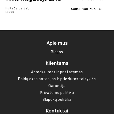
HoReCa baldai,
Kaina nuo 705 EUR
Fot
Lovos
Ho
Vai
Apie mus
Blogas
Klientams
Apmokėjimas ir pristatymas
Baldų eksploatacijos ir priežiūros taisyklės
Garantija
Privatumo politika
Slapukų politika
Kontaktai