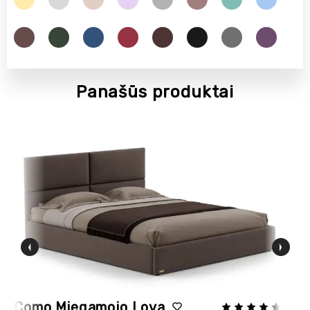
Panašūs produktai
Como Miegamojo Lova
Mi