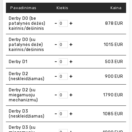
Pavadinimas
Kiekis
Kaina
Derby D0 (be
-
+
patalynės dėžės)
878
EUR
kairinis/dešininis
Derby D0 (su
-
+
patalynės dėže)
1015
EUR
kairinis/dešininis
-
+
Derby D1
503
EUR
Derby D2
-
+
900
EUR
(neskleidžiamas)
Derby D2 (su
-
+
miegamuoju
1790
EUR
mechanizmu)
Derby D3
-
+
1085
EUR
(neskleidžiamas)
Derby D3 (su