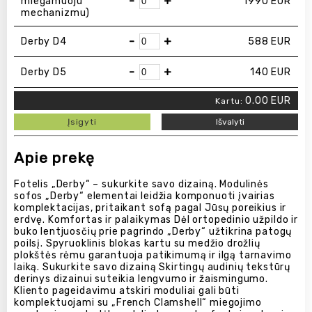
-
+
miegamuoju
1990
EUR
mechanizmu)
-
+
Derby D4
588
EUR
-
+
Derby D5
140
EUR
0.00
EUR
Kartu:
Įsigyti
Išvalyti
Apie prekę
Fotelis „Derby“ – sukurkite savo dizainą. Modulinės
sofos „Derby“ elementai leidžia komponuoti įvairias
komplektacijas, pritaikant sofą pagal Jūsų poreikius ir
erdvę. Komfortas ir palaikymas Dėl ortopedinio užpildo ir
buko lentjuosčių prie pagrindo „Derby“ užtikrina patogų
poilsį. Spyruoklinis blokas kartu su medžio drožlių
plokštės rėmu garantuoja patikimumą ir ilgą tarnavimo
laiką. Sukurkite savo dizainą Skirtingų audinių tekstūrų
derinys dizainui suteikia lengvumo ir žaismingumo.
Kliento pageidavimu atskiri moduliai gali būti
komplektuojami su „French Clamshell“ miegojimo