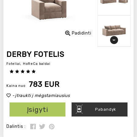
Padidinti
DERBY FOTELIS
Foteliai,
HoReCa baldai
783 EUR
Kaina nuo
-
įtraukti į mėgstamiausius
Įsigyti
Pabandyk
Dalintis :