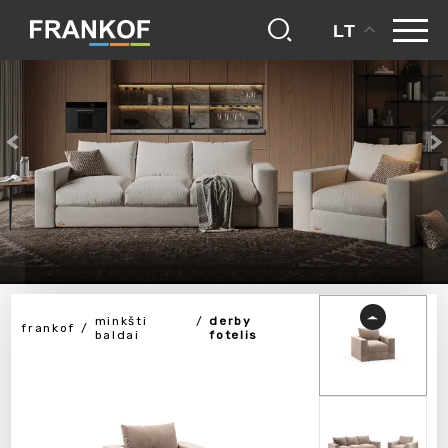
LT
minkšti
derby
frankof
baldai
fotelis