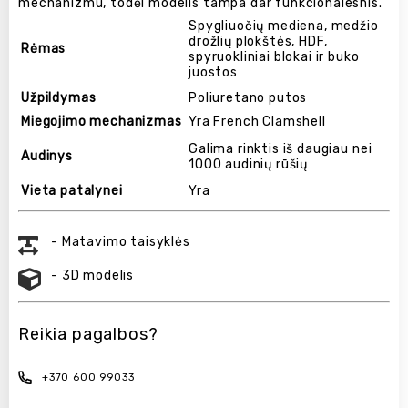
mechanizmu, todėl modelis tampa dar funkcionalesnis.
Spygliuočių mediena, medžio
drožlių plokštės, HDF,
Rėmas
spyruokliniai blokai ir buko
juostos
Užpildymas
Poliuretano putos
Miegojimo mechanizmas
Yra French Clamshell
Galima rinktis iš daugiau nei
Audinys
1000 audinių rūšių
Vieta patalynei
Yra
- Matavimo taisyklės
- 3D modelis
Reikia pagalbos?
+370 600 99033