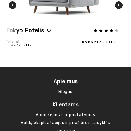
Tokyo Fotelis
Da
Foteliai,
Kaina nuo 610 EUR
Fot
HoReCa baldai
Ho
Apie mus
Blogas
Klientams
Apmokėjimas ir pristatymas
Baldų eksploatacijos ir priežiūros taisyklės
Garantija