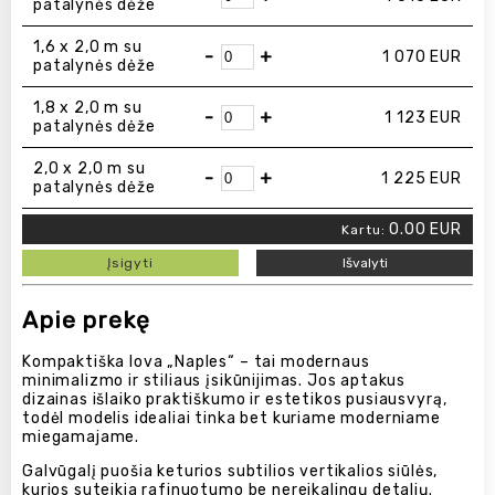
patalynės dėže
1,6 x 2,0 m su
-
+
1 070
EUR
patalynės dėže
1,8 x 2,0 m su
-
+
1 123
EUR
patalynės dėže
2,0 x 2,0 m su
-
+
1 225
EUR
patalynės dėže
0.00
EUR
Kartu:
Įsigyti
Išvalyti
Apie prekę
Kompaktiška lova „Naples“ – tai modernaus
minimalizmo ir stiliaus įsikūnijimas. Jos aptakus
dizainas išlaiko praktiškumo ir estetikos pusiausvyrą,
todėl modelis idealiai tinka bet kuriame moderniame
miegamajame.
Galvūgalį puošia keturios subtilios vertikalios siūlės,
kurios suteikia rafinuotumo be nereikalingų detalių.