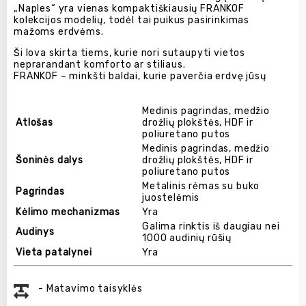
„Naples“ yra vienas kompaktiškiausių FRANKOF
kolekcijos modelių, todėl tai puikus pasirinkimas
mažoms erdvėms.
Ši lova skirta tiems, kurie nori sutaupyti vietos
neprarandant komforto ar stiliaus.
FRANKOF – minkšti baldai, kurie paverčia erdvę jūsų
Medinis pagrindas, medžio
Atlošas
drožlių plokštės, HDF ir
poliuretano putos
Medinis pagrindas, medžio
Šoninės dalys
drožlių plokštės, HDF ir
poliuretano putos
Metalinis rėmas su buko
Pagrindas
juostelėmis
Kėlimo mechanizmas
Yra
Galima rinktis iš daugiau nei
Audinys
1000 audinių rūšių
Vieta patalynei
Yra
- Matavimo taisyklės