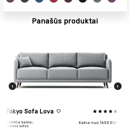
Panašūs produktai
POPULIARU
Tokyo Sofa Lova
B
HoReCa baldai,
Kaina nuo 1655 EUR
Ho
Tiesios sofos
Kam
Sof