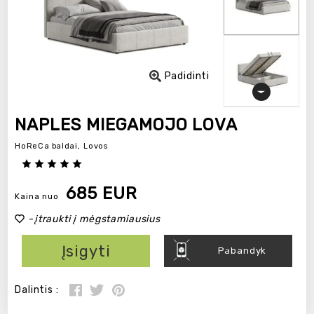
Padidinti
NAPLES MIEGAMOJO LOVA
HoReCa baldai,
Lovos
685 EUR
Kaina nuo
-
įtraukti į mėgstamiausius
Įsigyti
Pabandyk
Dalintis :