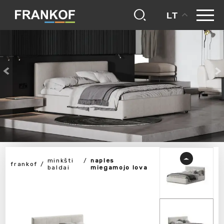
LT
minkšti
naples
frankof
baldai
miegamojo lova