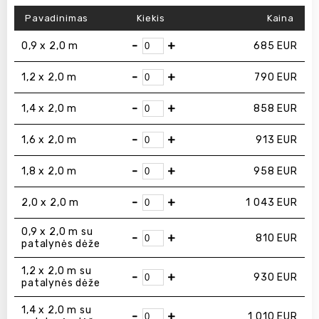
Pavadinimas
Kiekis
Kaina
-
+
0,9 x 2,0 m
685
EUR
-
+
1,2 x 2,0 m
790
EUR
-
+
1,4 x 2,0 m
858
EUR
-
+
1,6 x 2,0 m
913
EUR
-
+
1,8 x 2,0 m
958
EUR
-
+
2,0 x 2,0 m
1 043
EUR
0,9 x 2,0 m su
-
+
810
EUR
patalynės dėže
1,2 x 2,0 m su
-
+
930
EUR
patalynės dėže
1,4 x 2,0 m su
-
+
1 010
EUR