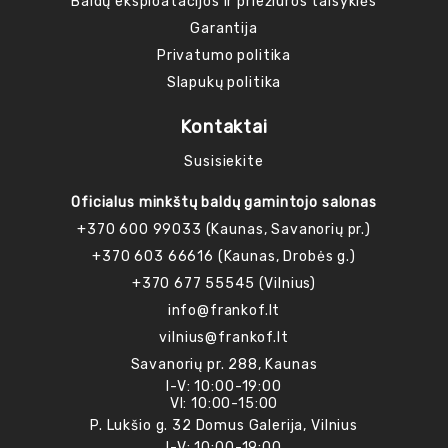
Baldų eksploatacijos ir priežiūros taisyklės
Garantija
Privatumo politika
Slapukų politika
Kontaktai
Susisiekite
Oficialus minkštų baldų gamintojo salonas
+370 600 99033 (Kaunas, Savanorių pr.)
+370 603 66616 (Kaunas, Drobės g.)
+370 677 55545 (Vilnius)
info@frankof.lt
vilnius@frankof.lt
Savanorių pr. 288, Kaunas
I-V: 10:00-19:00
VI: 10:00-15:00
P. Lukšio g. 32 Domus Galerija, Vilnius
I-V: 10:00-19:00