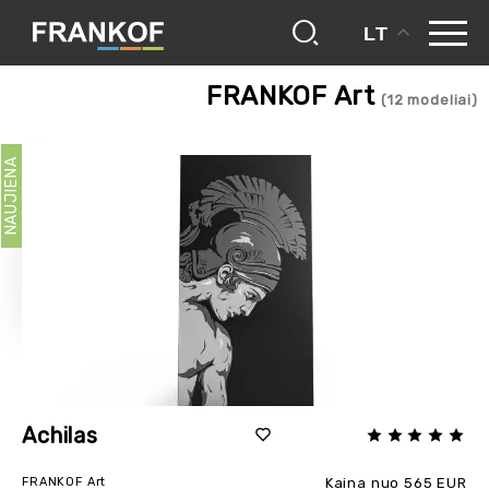
LT
frankof
minkšti baldai
frankof art
FRANKOF Art
(
12
modeliai)
NAUJIENA
Achilas
FRANKOF Art
Kaina nuo 565 EUR