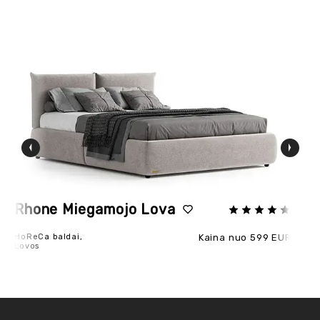
POPULIARU
POPULIARU
Rhone Miegamojo Lova
D
HoReCa baldai,
Kaina nuo 599 EUR
Ho
Lovos
Sof
Tie