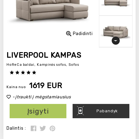
Padidinti
LIVERPOOL KAMPAS
HoReCa baldai,
Kampinės sofos,
Sofos
1619 EUR
Kaina nuo
-
įtraukti į mėgstamiausius
Įsigyti
Pabandyk
Dalintis :