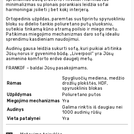
minimalizmas su plonais porankiais leidžia sofai
harmoningai įsilieti į bet kokį interjerą.
Ortopedinis užpildas, paremtas sustiprintu spyruokliniu
bloku su didelio tankio poliuretano putų sluoksniu,
suteikia tinkamą kūno atramą poilsio ir miego metu.
Patikimas miegojimo mechanizmas daro sofą idealiu
sprendimu kasdieniam naudojimui.
Audinių gausa leidžia sukurti sofą, kuri puikiai atitinka
Jūsų norus ir gyvenimo būdą. „Liverpool“ yra Jūsų
asmeninė komforto erdvė daugelį metų.
FRANKOF – baldai Jūsų pasakojimams.
Spygliuočių mediena, medžio
Rėmas
drožlių plokštės, HDF,
spyruoklinis blokas
Užpildymas
Poliuretano putos
Miegojimo mechanizmas
Yra
Galima rinktis iš daugiau nei
Audinys
1000 audinių rūšių
Vieta patalynei
Yra