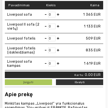
Pavadinimas
Kiekis
Kaina
-
+
Liverpool sofa
1 365
EUR
Liverpool ІІ sofa (2
-
+
1 133
EUR
vietų)
-
+
Liverpool fotelis
509
EUR
Liverpool fotelis
-
+
835
EUR
(išskleidžiamas)
Liverpool sofa
-
+
1 619
EUR
kampas
0.00
EUR
Kartu:
Įsigyti
Išvalyti
Apie prekę
Minkštas kampas „Liverpool“ yra funkcionalus
sprendimas Jūsų erdvei iš FRANKOF. Rafinuotas