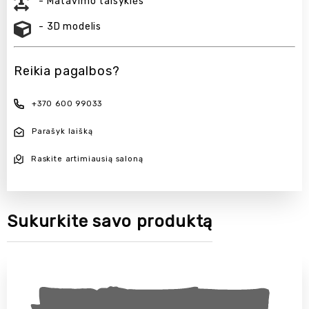
- Matavimo taisyklės
- 3D modelis
Reikia pagalbos?
+370 600 99033
Parašyk laišką
Raskite artimiausią saloną
Sukurkite savo produktą