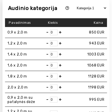
Audinio kategorija
Pavadinimas
Kiekis
Kaina
-
+
0,9 x 2,0 m
850
EUR
-
+
1,2 x 2,0 m
943
EUR
-
+
1,4 x 2,0 m
1003
EUR
-
+
1,6 x 2,0 m
1068
EUR
-
+
1,8 x 2,0 m
1128
EUR
-
+
2,0 x 2,0 m
1198
EUR
0,9 x 2,0 m su
-
+
995
EUR
patalynės dėže
1,2 x 2,0 m su