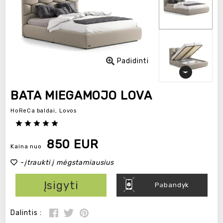
Padidinti
BATA MIEGAMOJO LOVA
HoReCa baldai,
Lovos
850 EUR
Kaina nuo
-
įtraukti į mėgstamiausius
Įsigyti
Pabandyk
Dalintis :