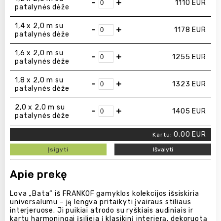
-
+
1110
EUR
patalynės dėže
1,4 x 2,0 m su
-
+
1178
EUR
patalynės dėže
1,6 x 2,0 m su
-
+
1255
EUR
patalynės dėže
1,8 x 2,0 m su
-
+
1323
EUR
patalynės dėže
2,0 x 2,0 m su
-
+
1405
EUR
patalynės dėže
0.00
EUR
Kartu:
Įsigyti
Išvalyti
Apie prekę
Lova „Bata“ iš FRANKOF gamyklos kolekcijos išsiskiria
universalumu – ją lengva pritaikyti įvairaus stiliaus
interjeruose. Ji puikiai atrodo su ryškiais audiniais ir
kartu harmoningai įsilieja į klasikinį interjerą, dekoruotą