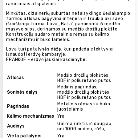
ramesniais atspalviais.
Minkštas, dizainerių sukurtas netaisyklingo šešiakampio
formos atlošas pagyvina interjerą ir traukia akį savo
išraiškinga forma. Lova „Bata“ gaminama iš medžio
masyvo sijos, derinamos su medžio drožlių plokšte.
Konstrukciją sudaro metalinis rėmas su kėlimo
mechanizmu ir buko lamelės.
Lova turi patalynės dėžę, kuri padeda efektyviai
išnaudoti erdvę kambaryje.
FRANKOF – erdvė jaukiai kasdienybei.
Medžio drožlių plokštės,
Atlošas
HDF ir poliuretano putos
Medinis pagrindas,
Šoninės dalys
medžio drožlių plokštės,
HDF ir poliuretano putos
Metalinis rėmas su buko
Pagrindas
juostelėmis
Kėlimo mechanizmas
Yra
Galima rinktis iš daugiau
Audinys
nei 1000 audinių rūšių
Vieta patalynei
Yra