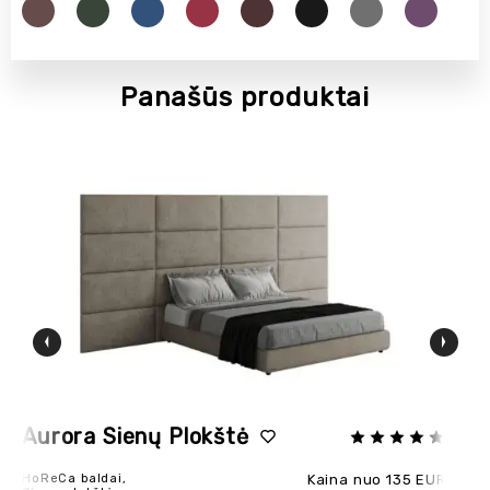
Panašūs produktai
Aurora Sienų Plokštė
To
HoReCa baldai,
Kaina nuo 135 EUR
Ho