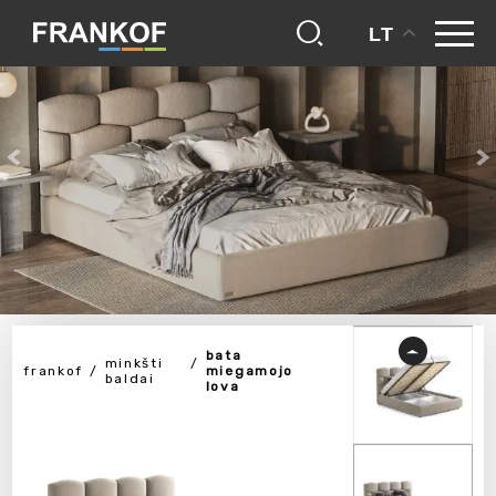
LT
bata
minkšti
frankof
miegamojo
baldai
lova