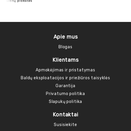
Sienų plokštės
Nak
mi
Apie mus
Blogas
Klientams
Apmokėjimas ir pristatymas
Baldų eksploatacijos ir priežiūros taisyklės
Garantija
Privatumo politika
Slapukų politika
Kontaktai
Susisiekite