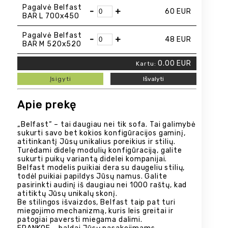
Pagalvė Belfast
-
+
60
EUR
BAR L 700x450
Pagalvė Belfast
-
+
48
EUR
BAR M 520x520
0.00
EUR
Kartu:
Įsigyti
Išvalyti
Apie prekę
„Belfast“ – tai daugiau nei tik sofa. Tai galimybė
sukurti savo bet kokios konfigūracijos gaminį,
atitinkantį Jūsų unikalius poreikius ir stilių.
Turėdami didelę modulių konfigūraciją, galite
sukurti puikų variantą didelei kompanijai.
Belfast modelis puikiai dera su daugeliu stilių,
todėl puikiai papildys Jūsų namus. Galite
pasirinkti audinį iš daugiau nei 1000 raštų, kad
atitiktų Jūsų unikalų skonį.
Be stilingos išvaizdos, Belfast taip pat turi
miegojimo mechanizmą, kuris leis greitai ir
patogiai paversti miegama dalimi.