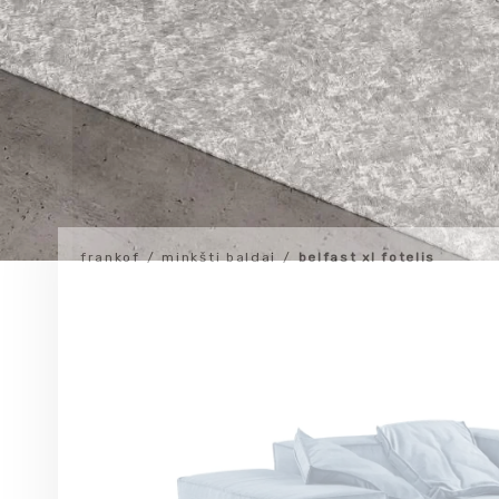
frankof
minkšti baldai
belfast xl fotelis