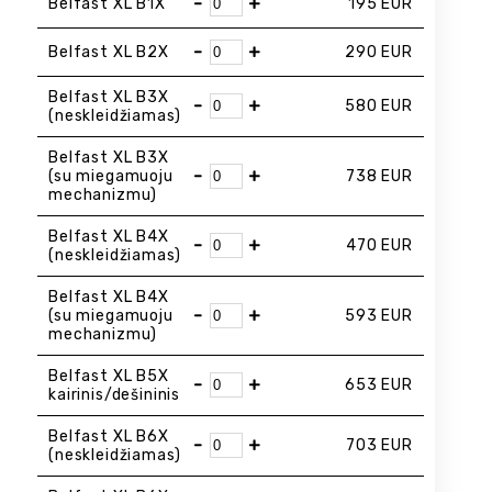
-
+
Belfast XL B1X
195
EUR
-
+
Belfast XL B2X
290
EUR
Belfast XL B3X
-
+
580
EUR
(neskleidžiamas)
Belfast XL B3X
-
+
(su miegamuoju
738
EUR
mechanizmu)
Belfast XL B4X
-
+
470
EUR
(neskleidžiamas)
Belfast XL B4X
-
+
(su miegamuoju
593
EUR
mechanizmu)
Belfast XL B5X
-
+
653
EUR
kairinis/dešininis
Belfast XL B6X
-
+
703
EUR
(neskleidžiamas)