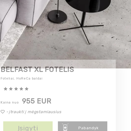
BELFAST XL FOTELIS
Foteliai,
HoReCa baldai
955 EUR
Kaina nuo
-
įtraukti į mėgstamiausius
Įsigyti
Pabandyk