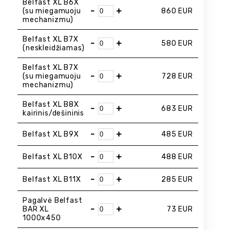
Belfast XL B6X
-
+
(su miegamuoju
860
EUR
mechanizmu)
Belfast XL B7X
-
+
580
EUR
(neskleidžiamas)
Belfast XL B7X
-
+
(su miegamuoju
728
EUR
mechanizmu)
Belfast XL B8X
-
+
683
EUR
kairinis/dešininis
-
+
Belfast XL B9X
485
EUR
-
+
Belfast XL B10X
488
EUR
-
+
Belfast XL B11X
285
EUR
Pagalvė Belfast
-
+
BAR XL
73
EUR
1000x450