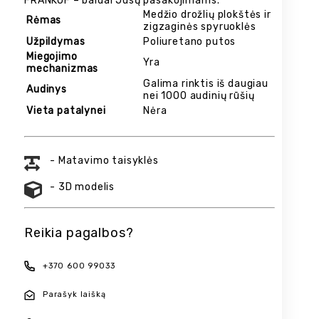
FRANKOF – baldai Jūsų pasakojimams.
Medžio drožlių plokštės ir
Rėmas
zigzaginės spyruoklės
Užpildymas
Poliuretano putos
Miegojimo
Yra
mechanizmas
Galima rinktis iš daugiau
Audinys
nei 1000 audinių rūšių
Vieta patalynei
Nėra
- Matavimo taisyklės
- 3D modelis
Reikia pagalbos?
+370 600 99033
Parašyk laišką