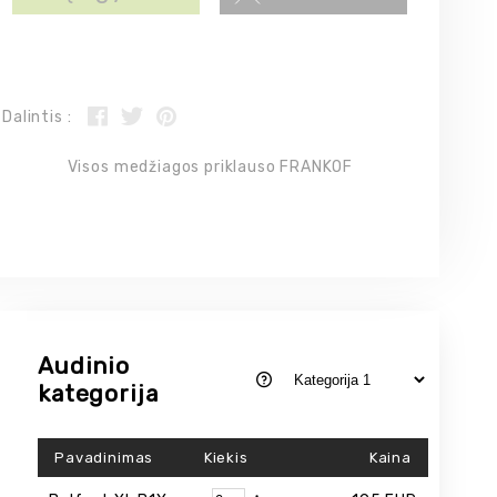
Dalintis :
Visos medžiagos priklauso FRANKOF
Audinio
kategorija
Pavadinimas
Kiekis
Kaina