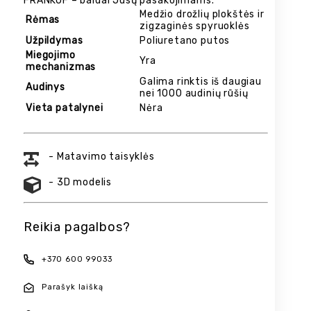
FRANKOF – baldai Jūsų pasakojimams.
Medžio drožlių plokštės ir
Rėmas
zigzaginės spyruoklės
Užpildymas
Poliuretano putos
Miegojimo
Yra
mechanizmas
Galima rinktis iš daugiau
Audinys
nei 1000 audinių rūšių
Vieta patalynei
Nėra
- Matavimo taisyklės
- 3D modelis
Reikia pagalbos?
+370 600 99033
Parašyk laišką