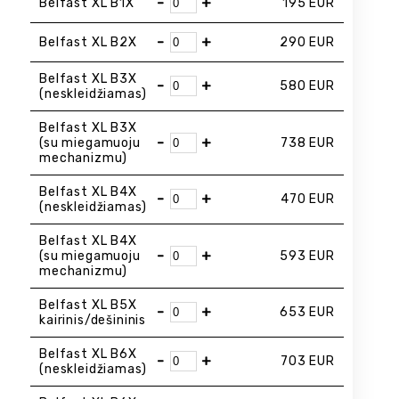
-
+
Belfast XL B1X
195
EUR
-
+
Belfast XL B2X
290
EUR
Belfast XL B3X
-
+
580
EUR
(neskleidžiamas)
Belfast XL B3X
-
+
(su miegamuoju
738
EUR
mechanizmu)
Belfast XL B4X
-
+
470
EUR
(neskleidžiamas)
Belfast XL B4X
-
+
(su miegamuoju
593
EUR
mechanizmu)
Belfast XL B5X
-
+
653
EUR
kairinis/dešininis
Belfast XL B6X
-
+
703
EUR
(neskleidžiamas)