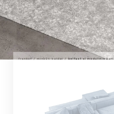
frankof
minkšti baldai
belfast xl modulinis ka