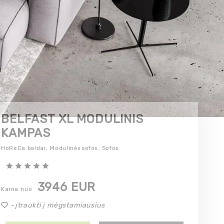
BELFAST XL MODULINIS
KAMPAS
HoReCa baldai,
Modulinės sofos,
Sofos
3946 EUR
Kaina nuo
-
įtraukti į mėgstamiausius