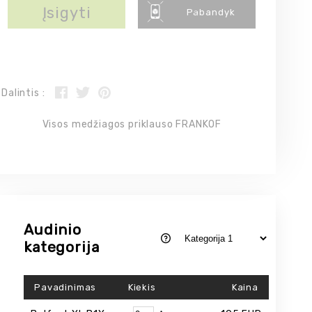
Įsigyti
Pabandyk
Dalintis :
Visos medžiagos priklauso FRANKOF
Audinio
kategorija
Pavadinimas
Kiekis
Kaina