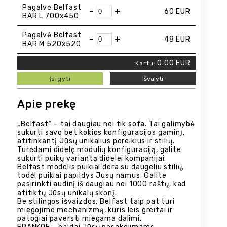
Pagalvė Belfast
-
+
60
EUR
BAR L 700x450
Pagalvė Belfast
-
+
48
EUR
BAR M 520x520
0.00
EUR
Kartu:
Įsigyti
Išvalyti
Apie prekę
„Belfast“ – tai daugiau nei tik sofa. Tai galimybė
sukurti savo bet kokios konfigūracijos gaminį,
atitinkantį Jūsų unikalius poreikius ir stilių.
Turėdami didelę modulių konfigūraciją, galite
sukurti puikų variantą didelei kompanijai.
Belfast modelis puikiai dera su daugeliu stilių,
todėl puikiai papildys Jūsų namus. Galite
pasirinkti audinį iš daugiau nei 1000 raštų, kad
atitiktų Jūsų unikalų skonį.
Be stilingos išvaizdos, Belfast taip pat turi
miegojimo mechanizmą, kuris leis greitai ir
patogiai paversti miegama dalimi.