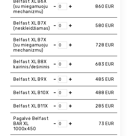
Belfast XL B6X
-
+
(su miegamuoju
860
EUR
mechanizmu)
Belfast XL B7X
-
+
580
EUR
(neskleidžiamas)
Belfast XL B7X
-
+
(su miegamuoju
728
EUR
mechanizmu)
Belfast XL B8X
-
+
683
EUR
kairinis/dešininis
-
+
Belfast XL B9X
485
EUR
-
+
Belfast XL B10X
488
EUR
-
+
Belfast XL B11X
285
EUR
Pagalvė Belfast
-
+
BAR XL
73
EUR
1000x450