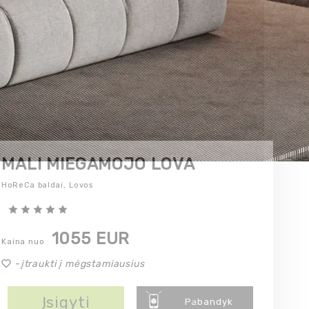
MALI MIEGAMOJO LOVA
HoReCa baldai,
Lovos
1055 EUR
Kaina nuo
-
įtraukti į mėgstamiausius
Įsigyti
Pabandyk