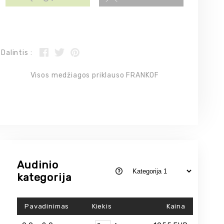
Dalintis :
Visos medžiagos priklauso FRANKOF
Audinio
kategorija
Pavadinimas
Kiekis
Kaina