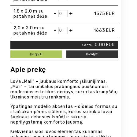
1,8 x 2,0 m su
-
+
1575
EUR
patalynės dėže
2,0 x 2,0 m su
-
+
1663
EUR
patalynės dėže
0.00
EUR
Kartu:
Įsigyti
Išvalyti
Apie prekę
Lova „Mali“ – jaukaus komforto įsikūnijimas.
„Mali“ – tai unikalus prabangaus puošnumo ir
modernios estetikos derinys, sukurtas kruopščių
Ukrainos meistrų rankomis.
Ypatingas modelio akcentas – didelės formos su
stačiakampėmis siūlėmis, kurios suteikia lovai
švelnaus debesies įspūdį ir sukuria
neprilygstamą komforto jausmą.
Kiekvienas šios lovos elementas kuriamas
galvojant apie patogumą – nuo tiksliai atliktų