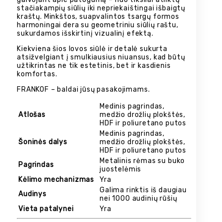
stačiakampių siūlių iki nepriekaištingai išbaigtų
kraštų. Minkštos, suapvalintos tsargų formos
harmoningai dera su geometriniu siūlių raštu,
sukurdamos išskirtinį vizualinį efektą.
Kiekviena šios lovos siūlė ir detalė sukurta
atsižvelgiant į smulkiausius niuansus, kad būtų
užtikrintas ne tik estetinis, bet ir kasdienis
komfortas.
FRANKOF – baldai jūsų pasakojimams.
Medinis pagrindas,
Atlošas
medžio drožlių plokštės,
HDF ir poliuretano putos
Medinis pagrindas,
Šoninės dalys
medžio drožlių plokštės,
HDF ir poliuretano putos
Metalinis rėmas su buko
Pagrindas
juostelėmis
Kėlimo mechanizmas
Yra
Galima rinktis iš daugiau
Audinys
nei 1000 audinių rūšių
Vieta patalynei
Yra