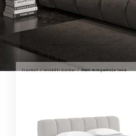
frankof
minkšti baldai
mali miegamojo lova