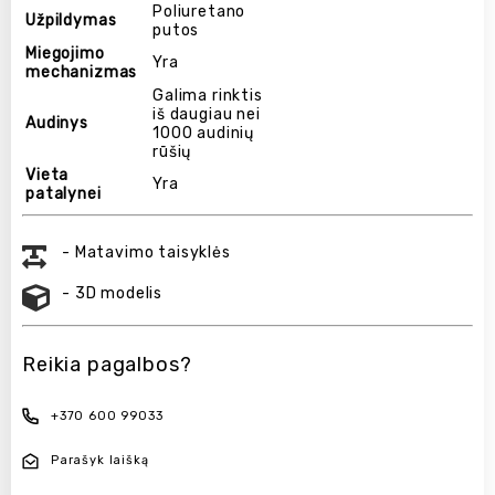
Poliuretano
Užpildymas
putos
Miegojimo
Yra
mechanizmas
Galima rinktis
iš daugiau nei
Audinys
1000 audinių
rūšių
Vieta
Yra
patalynei
- Matavimo taisyklės
- 3D modelis
Reikia pagalbos?
+370 600 99033
Parašyk laišką