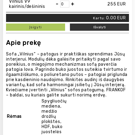
Vilnius V9
-
+
255
EUR
kairinis/dešininis
0.00
EUR
Kartu:
Įsigyti
Išvalyti
Apie prekę
Sofa „Vilnius“ – patogus ir praktiškas sprendimas Jūsų
interjerui. Modulių dėka galėsite pritaikyti pagal savo
poreikius, o miegojimo mechanizmas sofą paverčia
patogia lova. Pagrindo buko juostos suteikia tvirtumo ir
ilgaamžiškumo, o poliuretano putos – patogiai priglunda
prie kasdieninio naudojimo. Rinkitės audinį iš daugybės
variantų, kad sofa harmoningai įsilietų į Jūsų interjerą.
Kviečiame įvertinti „Vilnius“ sofos patogumą. FRANKOF
– baldai, su kuriais galite sukurti norimą erdvę.
Spygliuočių
mediena,
medžio
Rėmas
drožlių
plokštės,
HDF, buko
juostelės