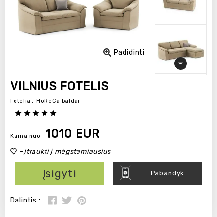
Padidinti
VILNIUS FOTELIS
Foteliai,
HoReCa baldai
1010 EUR
Kaina nuo
-
įtraukti į mėgstamiausius
Įsigyti
Pabandyk
Dalintis :