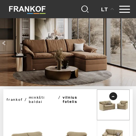
LT
minkšti
vilnius
frankof
baldai
fotelis