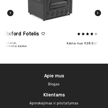
POPULIARU
Oxford Fotelis
N
Foteliai,
Kaina nuo 928 EUR
Fot
HoReCa baldai
Apie mus
Blogas
Klientams
Apmokėjimas ir pristatymas