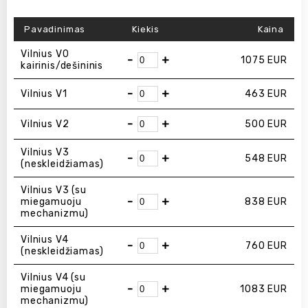
Pavadinimas
Kiekis
Kaina
Vilnius V0
-
+
1075
EUR
kairinis/dešininis
-
+
Vilnius V1
463
EUR
-
+
Vilnius V2
500
EUR
Vilnius V3
-
+
548
EUR
(neskleidžiamas)
Vilnius V3 (su
-
+
miegamuoju
838
EUR
mechanizmu)
Vilnius V4
-
+
760
EUR
(neskleidžiamas)
Vilnius V4 (su
-
+
miegamuoju
1083
EUR
mechanizmu)