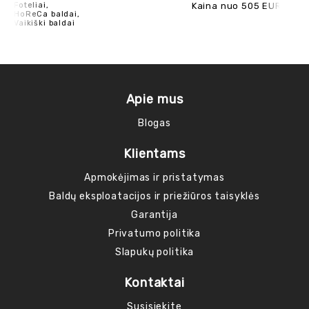
Foteliai,
Kaina nuo 505 EUR
Fot
HoReCa baldai,
Ho
Vaikiški baldai
Apie mus
Blogas
Klientams
Apmokėjimas ir pristatymas
Baldų eksploatacijos ir priežiūros taisyklės
Garantija
Privatumo politika
Slapukų politika
Kontaktai
Susisiekite