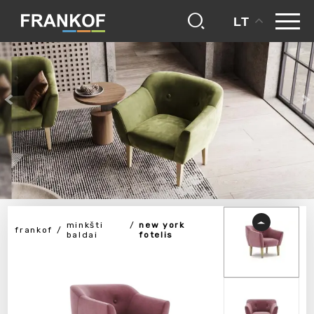
LT
minkšti
new york
frankof
baldai
fotelis