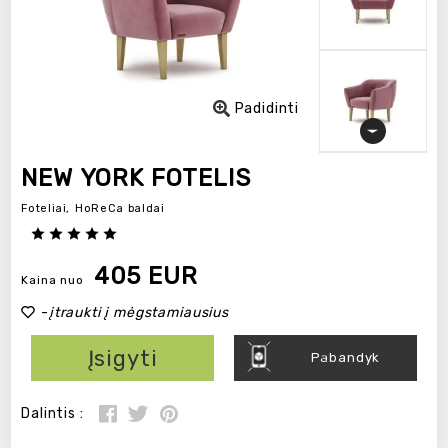
Padidinti
NEW YORK FOTELIS
Foteliai,
HoReCa baldai
405 EUR
Kaina nuo
-
įtraukti į mėgstamiausius
Įsigyti
Pabandyk
Dalintis :