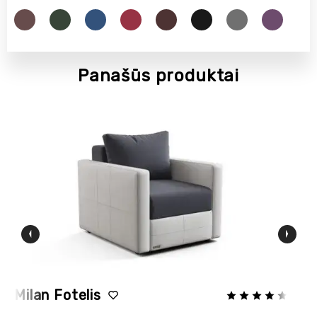
Panašūs produktai
Milan Fotelis
D