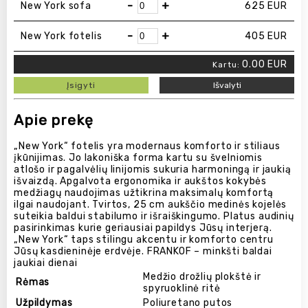
-
+
New York sofa
625
EUR
-
+
New York fotelis
405
EUR
0.00
EUR
Kartu:
Įsigyti
Išvalyti
Apie prekę
„New York“ fotelis yra modernaus komforto ir stiliaus
įkūnijimas. Jo lakoniška forma kartu su švelniomis
atlošo ir pagalvėlių linijomis sukuria harmoningą ir jaukią
išvaizdą. Apgalvota ergonomika ir aukštos kokybės
medžiagų naudojimas užtikrina maksimalų komfortą
ilgai naudojant. Tvirtos, 25 cm aukščio medinės kojelės
suteikia baldui stabilumo ir išraiškingumo. Platus audinių
pasirinkimas kurie geriausiai papildys Jūsų interjerą.
„New York“ taps stilingu akcentu ir komforto centru
Jūsų kasdieninėje erdvėje. FRANKOF – minkšti baldai
jaukiai dienai
Medžio drožlių plokštė ir
Rėmas
spyruoklinė ritė
Užpildymas
Poliuretano putos