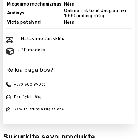
Miegojimo mechanizmas
Nėra
Galima rinktis iš daugiau nei
Audinys
1000 audinių rūšių
Vieta patalynei
Nėra
- Matavimo taisyklės
- 3D modelis
Reikia pagalbos?
+370 600 99033
Parašyk laišką
Raskite artimiausią saloną
Sukurkite savo produktą