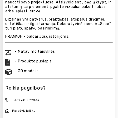
naudoti savo projektuose. Atsižvelgiant į bėgių kryptį ir
atstumą tarp elementų, galite vizualiai pakelti lubas
arba išplėsti erdvę.
Dizainas yra patvarus, praktiškas, atsparus drėgmei,
estetiškas ir ilgai tarnauja. Dekoratyvinė sienelė „Slice“
turi platų spalvų pasirinkimą.
FRANKOF – baldai Jūsų istorijoms.
- Matavimo taisyklės
- Produkto puslapis
- 3D modelis
Reikia pagalbos?
+370 600 99033
Parašyk laišką