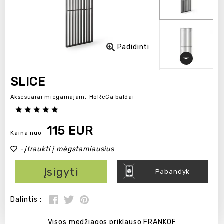
Padidinti
SLICE
Aksesuarai miegamajam,
HoReCa baldai
115 EUR
Kaina nuo
-
įtraukti į mėgstamiausius
Įsigyti
Pabandyk
Dalintis :
Visos medžiagos priklauso FRANKOF