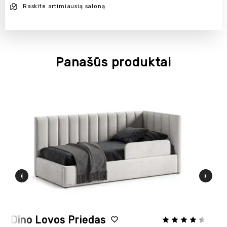
Raskite artimiausią saloną
Panašūs produktai
Dino Lovos Priedas
F