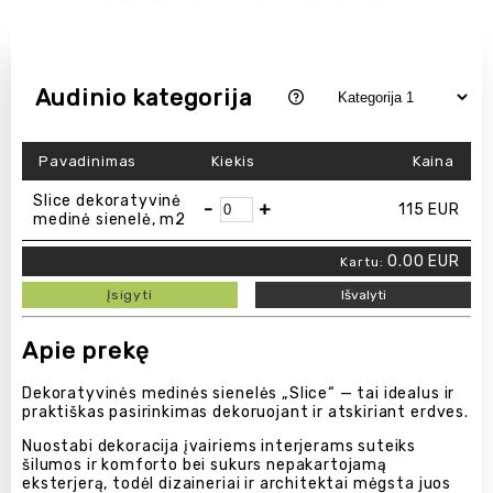
Audinio kategorija
Pavadinimas
Kiekis
Kaina
Slice dekoratyvinė
-
+
115
EUR
medinė sienelė, m2
0.00
EUR
Kartu:
Įsigyti
Išvalyti
Apie prekę
Dekoratyvinės medinės sienelės „Slice“ — tai idealus ir
praktiškas pasirinkimas dekoruojant ir atskiriant erdves.
Nuostabi dekoracija įvairiems interjerams suteiks
šilumos ir komforto bei sukurs nepakartojamą
eksterjerą, todėl dizaineriai ir architektai mėgsta juos