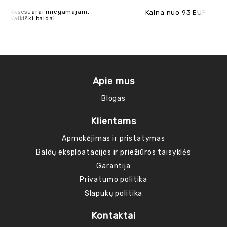
Aksesuarai miegamajam,
Kaina nuo 93 EUR
Ak
Vaikiški baldai
Apie mus
Blogas
Klientams
Apmokėjimas ir pristatymas
Baldų eksploatacijos ir priežiūros taisyklės
Garantija
Privatumo politika
Slapukų politika
Kontaktai