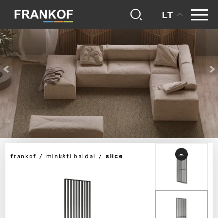
LT
frankof
minkšti baldai
slice