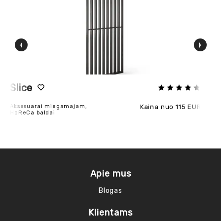
Slice
F
Aksesuarai miegamajam,
Kaina nuo 115 EUR
Ak
HoReCa baldai
Apie mus
Blogas
Klientams