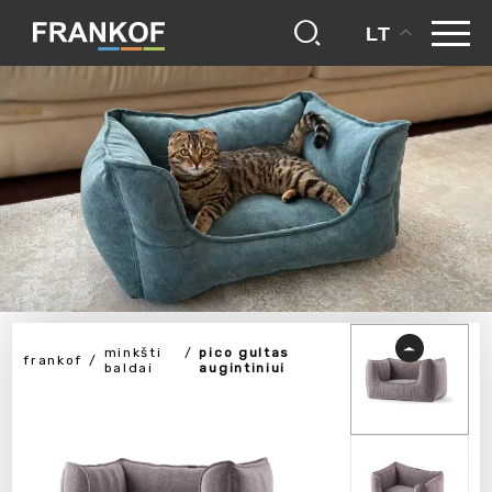
LT
minkšti
pico gultas
frankof
baldai
augintiniui