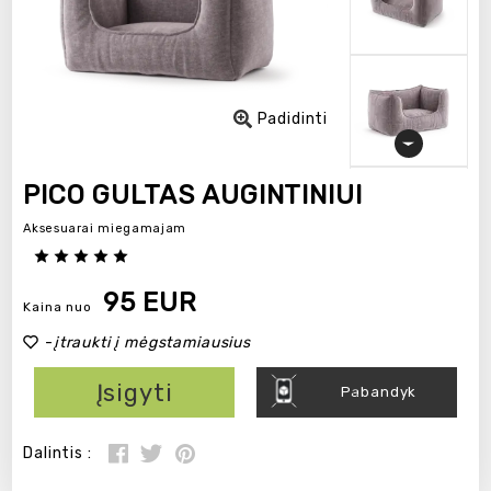
Padidinti
PICO GULTAS AUGINTINIUI
Aksesuarai miegamajam
95 EUR
Kaina nuo
-
įtraukti į mėgstamiausius
Įsigyti
Pabandyk
Dalintis :