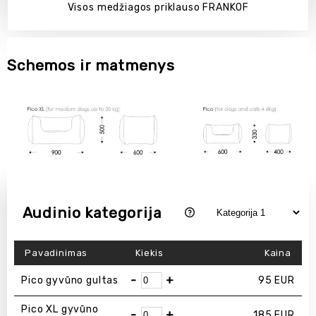
Visos medžiagos priklauso FRANKOF
Schemos ir matmenys
Audinio kategorija
Pavadinimas
Kiekis
Kaina
-
+
Pico gyvūno gultas
95
EUR
Pico XL gyvūno
-
+
185
EUR