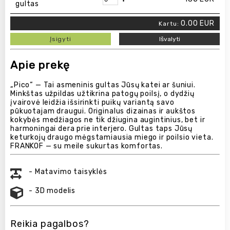
gultas
0.00
EUR
Kartu:
Įsigyti
Išvalyti
Apie prekę
„Pico“ — Tai asmeninis gultas Jūsų katei ar šuniui.
Minkštas užpildas užtikrina patogų poilsį, o dydžių
įvairovė leidžia išsirinkti puikų variantą savo
pūkuotajam draugui. Originalus dizainas ir aukštos
kokybės medžiagos ne tik džiugina augintinius, bet ir
harmoningai dera prie interjero. Gultas taps Jūsų
keturkojų draugo mėgstamiausia miego ir poilsio vieta.
FRANKOF — su meile sukurtas komfortas.
- Matavimo taisyklės
- 3D modelis
Reikia pagalbos?