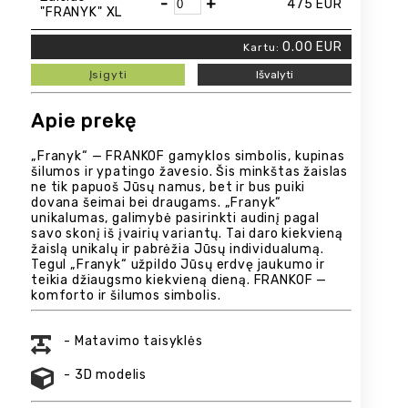
-
+
475
EUR
"FRANYK" XL
0.00
EUR
Kartu:
Įsigyti
Išvalyti
Apie prekę
„Franyk“ — FRANKOF gamyklos simbolis, kupinas
šilumos ir ypatingo žavesio. Šis minkštas žaislas
ne tik papuoš Jūsų namus, bet ir bus puiki
dovana šeimai bei draugams. „Franyk“
unikalumas, galimybė pasirinkti audinį pagal
savo skonį iš įvairių variantų. Tai daro kiekvieną
žaislą unikalų ir pabrėžia Jūsų individualumą.
Tegul „Franyk“ užpildo Jūsų erdvę jaukumo ir
teikia džiaugsmo kiekvieną dieną. FRANKOF —
komforto ir šilumos simbolis.
- Matavimo taisyklės
- 3D modelis