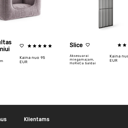
ultas
Slice
niui
Aksesuarai
Kaina nu
Kaina nuo 95
miegamajam,
EUR
am
EUR
HoReCa baldai
mus
Klientams