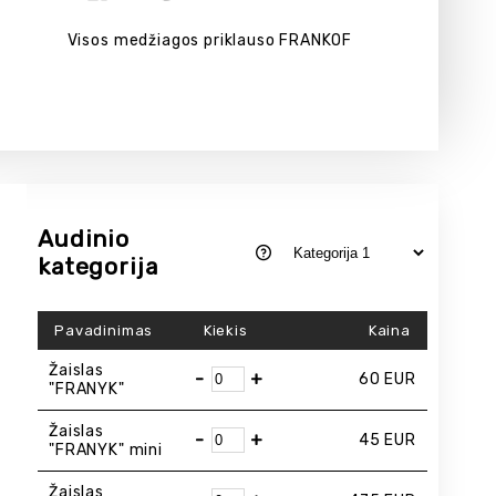
Visos medžiagos priklauso FRANKOF
Audinio
kategorija
Pavadinimas
Kiekis
Kaina
Žaislas
-
+
60
EUR
"FRANYK"
Žaislas
-
+
45
EUR
"FRANYK" mini
Žaislas