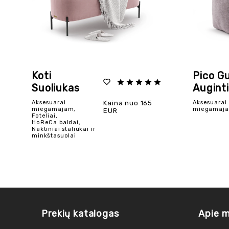
Koti
Pico G
Suoliukas
Auginti
Aksesuarai
Kaina nuo 165
Aksesuarai
miegamajam,
miegamaj
EUR
Foteliai,
HoReCa baldai,
Naktiniai staliukai ir
minkštasuolai
Prekių katalogas
Apie 