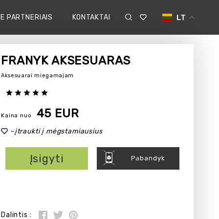
E PARTNERIAIS
KONTAKTAI
LT
FRANYK AKSESUARAS
Aksesuarai miegamajam
45 EUR
Kaina nuo
-
įtraukti į mėgstamiausius
Įsigyti
Pabandyk
Dalintis :