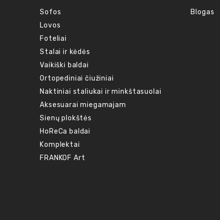
Sofos
Blogas
Lovos
Foteliai
Stalai ir kėdės
Vaikiški baldai
Ortopediniai čiužiniai
Naktiniai staliukai ir minkštasuolai
Aksesuarai miegamajam
Sienų plokštės
HoReCa baldai
Komplektai
FRANKOF Art