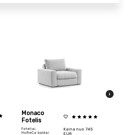
Monaco
Leice
Fotelis
Foteli
Foteliai,
Kaina nuo 745
Foteliai,
HoReCa baldai
HoReCa b
EUR