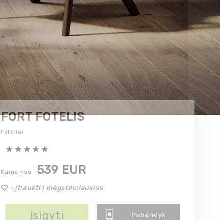
FORT FOTELIS
Foteliai
539 EUR
Kaina nuo
-
įtraukti į mėgstamiausius
Įsigyti
Pabandyk