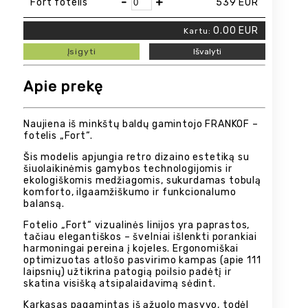
-
+
Fort fotelis
539
EUR
0.00
EUR
Kartu:
Įsigyti
Išvalyti
Apie prekę
Naujiena iš minkštų baldų gamintojo FRANKOF –
fotelis „Fort“.
Šis modelis apjungia retro dizaino estetiką su
šiuolaikinėmis gamybos technologijomis ir
ekologiškomis medžiagomis, sukurdamas tobulą
komforto, ilgaamžiškumo ir funkcionalumo
balansą.
Fotelio „Fort“ vizualinės linijos yra paprastos,
tačiau elegantiškos – švelniai išlenkti porankiai
harmoningai pereina į kojeles. Ergonomiškai
optimizuotas atlošo pasvirimo kampas (apie 111
laipsnių) užtikrina patogią poilsio padėtį ir
skatina visišką atsipalaidavimą sėdint.
Karkasas pagamintas iš ąžuolo masyvo, todėl