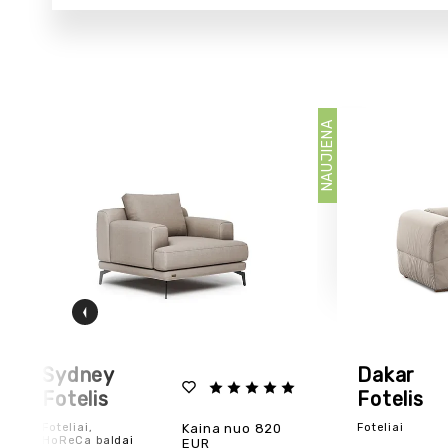
NAUJIENA
Sydney
Dakar
Fotelis
Fotelis
Foteliai,
Kaina nuo 820
Foteliai
HoReCa baldai
EUR