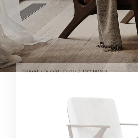
frankof
minkšti baldai
fort fotelis