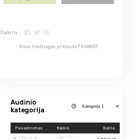
Dalintis :
Visos medžiagos priklauso FRANKOF
Audinio
kategorija
Pavadinimas
Kiekis
Kaina