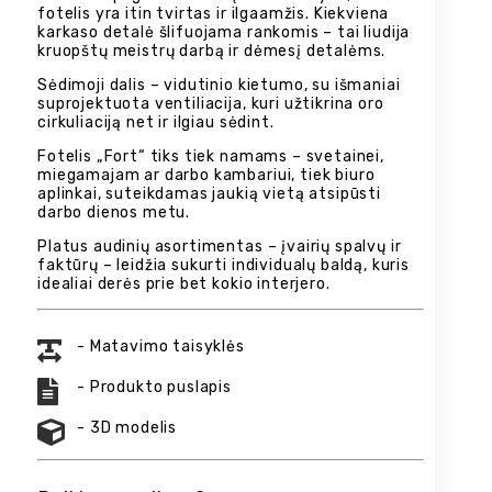
fotelis yra itin tvirtas ir ilgaamžis. Kiekviena
karkaso detalė šlifuojama rankomis – tai liudija
kruopštų meistrų darbą ir dėmesį detalėms.
Sėdimoji dalis – vidutinio kietumo, su išmaniai
suprojektuota ventiliacija, kuri užtikrina oro
cirkuliaciją net ir ilgiau sėdint.
Fotelis „Fort“ tiks tiek namams – svetainei,
miegamajam ar darbo kambariui, tiek biuro
aplinkai, suteikdamas jaukią vietą atsipūsti
darbo dienos metu.
Platus audinių asortimentas – įvairių spalvų ir
faktūrų – leidžia sukurti individualų baldą, kuris
idealiai derės prie bet kokio interjero.
- Matavimo taisyklės
- Produkto puslapis
- 3D modelis