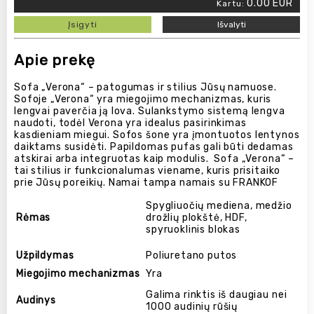
0.00
EUR
Kartu:
Įsigyti
Išvalyti
Apie prekę
Sofa „Verona“ – patogumas ir stilius Jūsų namuose.
Sofoje „Verona“ yra miegojimo mechanizmas, kuris
lengvai paverčia ją lova. Sulankstymo sistemą lengva
naudoti, todėl Verona yra idealus pasirinkimas
kasdieniam miegui.
Sofos šone yra įmontuotos lentynos
daiktams susidėti. Papildomas pufas gali būti dedamas
atskirai arba integruotas kaip modulis.
Sofa „Verona“ –
tai stilius ir funkcionalumas viename, kuris prisitaiko
prie Jūsų poreikių.
Namai tampa namais su FRANKOF
Spygliuočių mediena, medžio
Rėmas
drožlių plokštė, HDF,
spyruoklinis blokas
Užpildymas
Poliuretano putos
Miegojimo mechanizmas
Yra
Galima rinktis iš daugiau nei
Audinys
1000 audinių rūšių