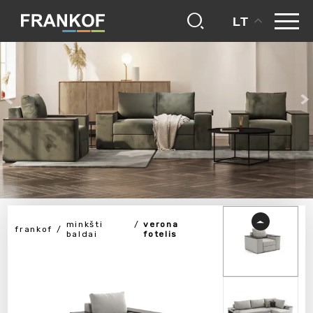
LT
minkšti
verona
frankof
baldai
fotelis