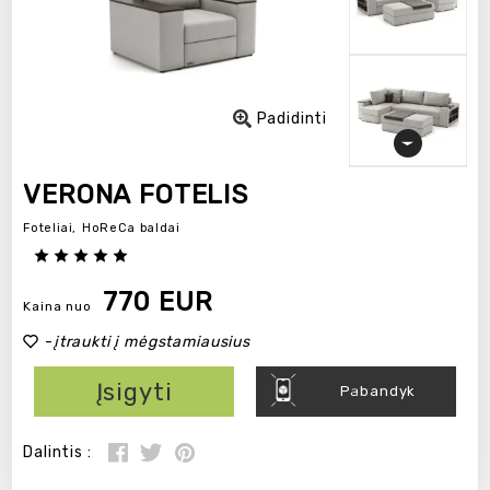
Padidinti
VERONA FOTELIS
Foteliai,
HoReCa baldai
770 EUR
Kaina nuo
-
įtraukti į mėgstamiausius
Įsigyti
Pabandyk
Dalintis :