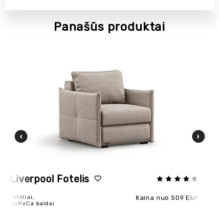
Panašūs produktai
Liverpool Fotelis
T
Foteliai,
Kaina nuo 509 EUR
Fot
HoReCa baldai
Ho