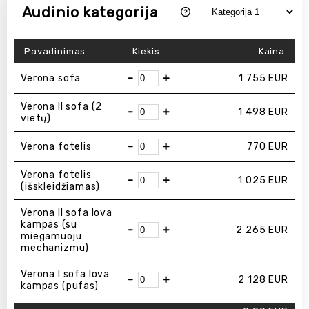
Audinio kategorija
Pavadinimas
Kiekis
Kaina
-
+
Verona sofa
1 755
EUR
Verona ІІ sofa (2
-
+
1 498
EUR
vietų)
-
+
Verona fotelis
770
EUR
Verona fotelis
-
+
1 025
EUR
(išskleidžiamas)
Verona ІІ sofa lova
kampas (su
-
+
2 265
EUR
miegamuoju
mechanizmu)
Verona I sofa lova
-
+
2 128
EUR
kampas (pufas)