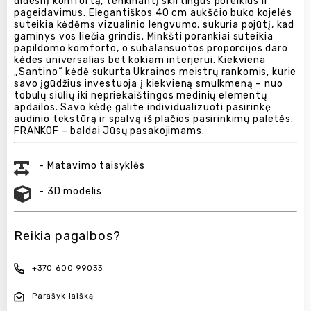
didesnį komfortą, tenkinantį skirtingus poreikius ir
pageidavimus. Elegantiškos 40 cm aukščio buko kojelės
suteikia kėdėms vizualinio lengvumo, sukuria pojūtį, kad
gaminys vos liečia grindis. Minkšti porankiai suteikia
papildomo komforto, o subalansuotos proporcijos daro
kėdes universalias bet kokiam interjerui. Kiekviena
„Santino“ kėdė sukurta Ukrainos meistrų rankomis, kurie
savo įgūdžius investuoja į kiekvieną smulkmeną – nuo ​​
tobulų siūlių iki nepriekaištingos medinių elementų
apdailos. Savo kėdę galite individualizuoti pasirinkę
audinio tekstūrą ir spalvą iš plačios pasirinkimų paletės.
FRANKOF – baldai Jūsų pasakojimams.
- Matavimo taisyklės
- 3D modelis
Reikia pagalbos?
+370 600 99033
Parašyk laišką