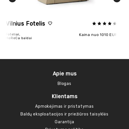
Vilnius Fotelis
Li
Foteliai,
Kaina nuo 1010 EUR
Fot
HoReCa baldai
Ho
Apie mus
Blogas
Klientams
Apmokėjimas ir pristatymas
Baldų eksploatacijos ir priežiūros taisyklės
Garantija