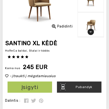
Padidinti
SANTINO XL KĖDĖ
HoReCa baldai,
Stalai ir kėdės
245 EUR
Kaina nuo
-
įtraukti į mėgstamiausius
Įsigyti
Pabandyk
Dalintis :