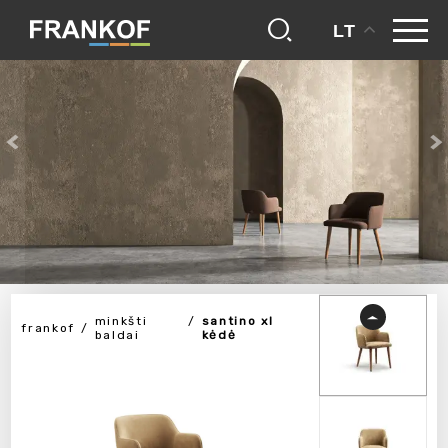
LT
minkšti
santino xl
frankof
baldai
kėdė