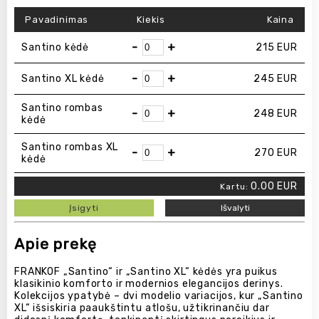
Pavadinimas
Kiekis
Kaina
-
+
Santino kėdė
215
EUR
-
+
Santino XL kėdė
245
EUR
Santino rombas
-
+
248
EUR
kėdė
Santino rombas XL
-
+
270
EUR
kėdė
0.00
EUR
Kartu:
Įsigyti
Išvalyti
Apie prekę
FRANKOF „Santino“ ir „Santino XL“ kėdės yra puikus
klasikinio komforto ir modernios elegancijos derinys.
Kolekcijos ypatybė – dvi modelio variacijos, kur „Santino
XL“ išsiskiria paaukštintu atlošu, užtikrinančiu dar