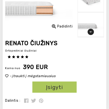
Padidinti
RENATO ČIUŽINYS
Ortopediniai čiužiniai
390 EUR
Kaina nuo
-
įtraukti į mėgstamiausius
Įsigyti
Dalintis :