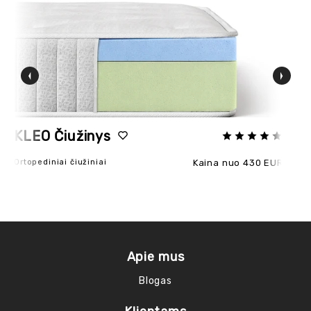
KLEO Čiužinys
P
Ortopediniai čiužiniai
Kaina nuo 430 EUR
Ort
Apie mus
Blogas