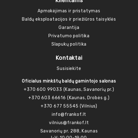
Klientams
Apmokėjimas ir pristatymas
Baldų eksploatacijos ir priežiūros taisyklės
Garantija
Privatumo politika
Slapukų politika
Kontaktai
Susisiekite
Oficialus minkštų baldų gamintojo salonas
+370 600 99033 (Kaunas, Savanorių pr.)
+370 603 66616 (Kaunas, Drobės g.)
+370 677 55545 (Vilnius)
info@frankof.lt
vilnius@frankof.lt
Savanorių pr. 288, Kaunas
I-V: 10:00-19:00