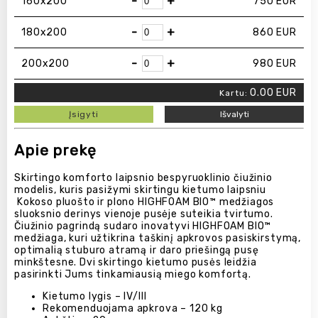
-
+
160х200
750
EUR
-
+
180х200
860
EUR
-
+
200x200
980
EUR
0.00
EUR
Kartu:
Įsigyti
Išvalyti
Apie prekę
Skirtingo komforto laipsnio bespyruoklinio čiužinio
modelis, kuris pasižymi skirtingu kietumo laipsniu
Kokoso pluošto ir plono HIGHFOAM BIO™ medžiagos
sluoksnio derinys vienoje pusėje suteikia tvirtumo.
Čiužinio pagrindą sudaro inovatyvi HIGHFOAM BIO™
medžiaga, kuri užtikrina taškinį apkrovos pasiskirstymą,
optimalią stuburo atramą ir daro priešingą pusę
minkštesne. Dvi skirtingo kietumo pusės leidžia
pasirinkti Jums tinkamiausią miego komfortą.
Kietumo lygis – IV/III
Rekomenduojama apkrova – 120 kg