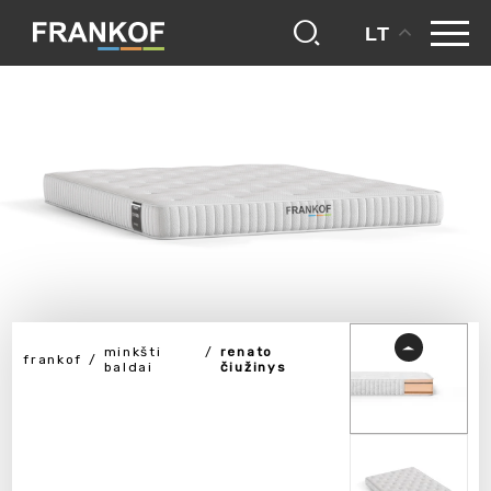
LT
minkšti
renato
frankof
baldai
čiužinys