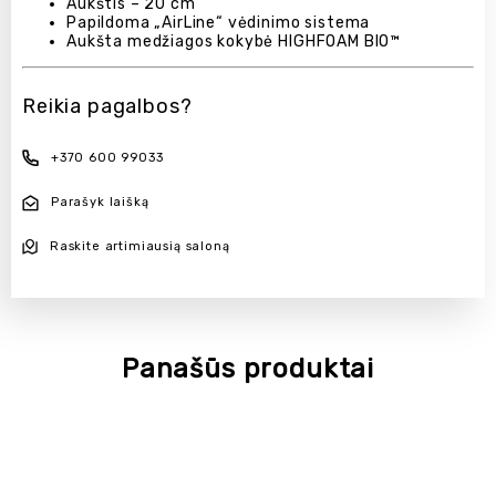
Aukštis – 20 cm
Papildoma „AirLine“ vėdinimo sistema
Aukšta medžiagos kokybė HIGHFOAM BIO™
Reikia pagalbos?
+370 600 99033
Parašyk laišką
Raskite artimiausią saloną
Panašūs produktai