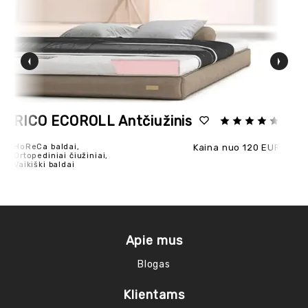
RICO ECOROLL Antčiužinis
P
HoReCa baldai,
Kaina nuo 120 EUR
Ort
Ortopediniai čiužiniai,
Vaikiški baldai
Apie mus
Blogas
Klientams