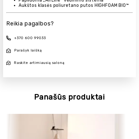
Papildoma „AirLine“ vėdinimo sistema
Aukštos klasės poliuretano putos HIGHFOAM BIO™
Reikia pagalbos?
+370 600 99033
Parašyk laišką
Raskite artimiausią saloną
Panašūs produktai