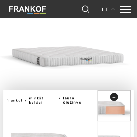
LT
minkšti
lauro
frankof
baldai
čiužinys