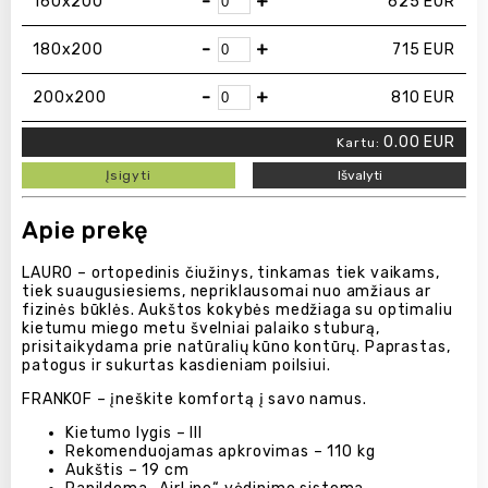
-
+
160х200
625
EUR
-
+
180х200
715
EUR
-
+
200x200
810
EUR
0.00
EUR
Kartu:
Įsigyti
Išvalyti
Apie prekę
LAURO – ortopedinis čiužinys, tinkamas tiek vaikams,
tiek suaugusiesiems, nepriklausomai nuo amžiaus ar
fizinės būklės. Aukštos kokybės medžiaga su optimaliu
kietumu miego metu švelniai palaiko stuburą,
prisitaikydama prie natūralių kūno kontūrų. Paprastas,
patogus ir sukurtas kasdieniam poilsiui.
FRANKOF – įneškite komfortą į savo namus.
Kietumo lygis – III
Rekomenduojamas apkrovimas – 110 kg
Aukštis – 19 cm