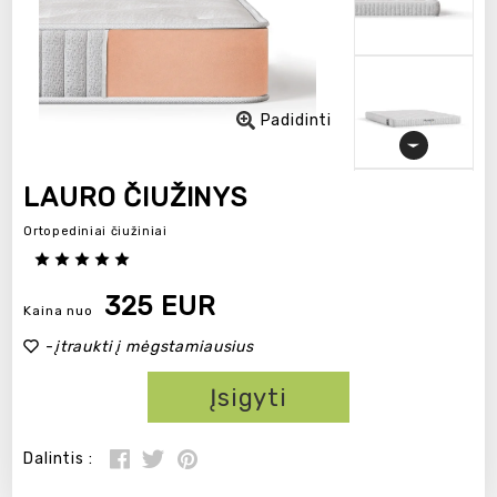
Padidinti
LAURO ČIUŽINYS
Ortopediniai čiužiniai
325 EUR
Kaina nuo
-
įtraukti į mėgstamiausius
Įsigyti
Dalintis :