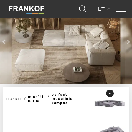
LT
belfast
minkšti
frankof
modulinis
baldai
kampas