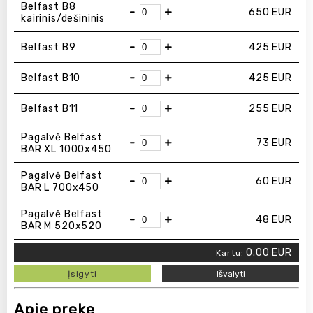
Belfast B8
-
+
650
EUR
kairinis/dešininis
-
+
Belfast B9
425
EUR
-
+
Belfast B10
425
EUR
-
+
Belfast B11
255
EUR
Pagalvė Belfast
-
+
73
EUR
BAR XL 1000x450
Pagalvė Belfast
-
+
60
EUR
BAR L 700x450
Pagalvė Belfast
-
+
48
EUR
BAR M 520x520
0.00
EUR
Kartu:
Įsigyti
Išvalyti
Apie prekę