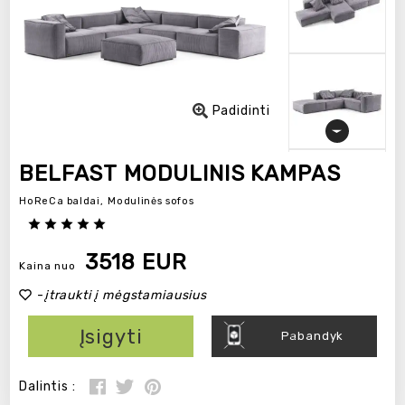
Padidinti
BELFAST MODULINIS KAMPAS
HoReCa baldai,
Modulinės sofos
3518 EUR
Kaina nuo
-
įtraukti į mėgstamiausius
Įsigyti
Pabandyk
Dalintis :