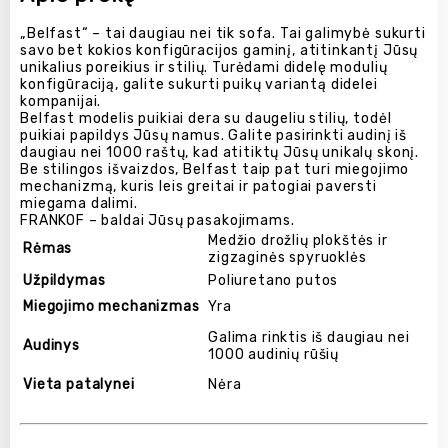
„Belfast“ – tai daugiau nei tik sofa. Tai galimybė sukurti
savo bet kokios konfigūracijos gaminį, atitinkantį Jūsų
unikalius poreikius ir stilių. Turėdami didelę modulių
konfigūraciją, galite sukurti puikų variantą didelei
kompanijai.
Belfast modelis puikiai dera su daugeliu stilių, todėl
puikiai papildys Jūsų namus. Galite pasirinkti audinį iš
daugiau nei 1000 raštų, kad atitiktų Jūsų unikalų skonį.
Be stilingos išvaizdos, Belfast taip pat turi miegojimo
mechanizmą, kuris leis greitai ir patogiai paversti
miegama dalimi.
FRANKOF – baldai Jūsų pasakojimams.
Medžio drožlių plokštės ir
Rėmas
zigzaginės spyruoklės
Užpildymas
Poliuretano putos
Miegojimo mechanizmas
Yra
Galima rinktis iš daugiau nei
Audinys
1000 audinių rūšių
Vieta patalynei
Nėra