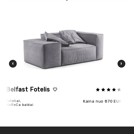
POPULIARU
Belfast Fotelis
A
Foteliai,
Kaina nuo 870 EUR
Ho
HoReCa baldai
Sie