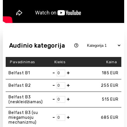
Audinio kategorija
Pavadinimas
Kiekis
Kaina
-
+
Belfast B1
185
EUR
-
+
Belfast B2
255
EUR
Belfast B3
-
+
515
EUR
(neskleidžiamas)
Belfast B3 (su
-
+
miegamuoju
685
EUR
mechanizmu)