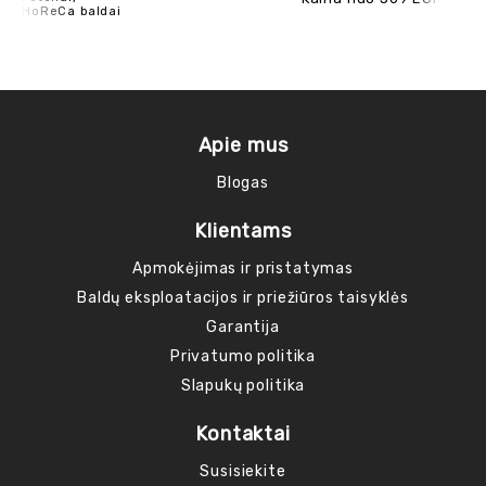
HoReCa baldai
Mod
Apie mus
Blogas
Klientams
Apmokėjimas ir pristatymas
Baldų eksploatacijos ir priežiūros taisyklės
Garantija
Privatumo politika
Slapukų politika
Kontaktai
Susisiekite