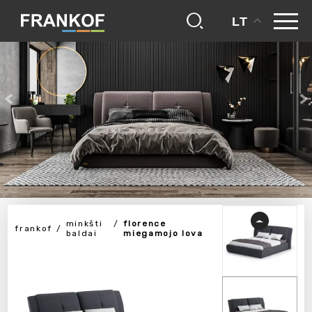
LT
minkšti
florence
frankof
baldai
miegamojo lova