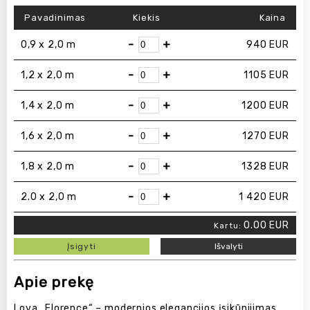
Pavadinimas
Kiekis
Kaina
-
+
0,9 x 2,0 m
940
EUR
-
+
1,2 x 2,0 m
1105
EUR
-
+
1,4 x 2,0 m
1200
EUR
-
+
1,6 x 2,0 m
1270
EUR
-
+
1,8 x 2,0 m
1328
EUR
-
+
2.0 x 2,0 m
1 420
EUR
0.00
EUR
Kartu:
Įsigyti
Išvalyti
Apie prekę
Lova „Florence“ – modernios elegancijos įsikūnijimas.