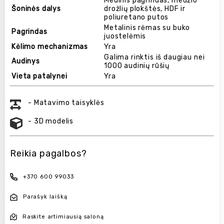
Medinis pagrindas, medžio
Šoninės dalys
drožlių plokštės, HDF ir
poliuretano putos
Metalinis rėmas su buko
Pagrindas
juostelėmis
Kėlimo mechanizmas
Yra
Galima rinktis iš daugiau nei
Audinys
1000 audinių rūšių
Vieta patalynei
Yra
- Matavimo taisyklės
- 3D modelis
Reikia pagalbos?
+370 600 99033
Parašyk laišką
Raskite artimiausią saloną