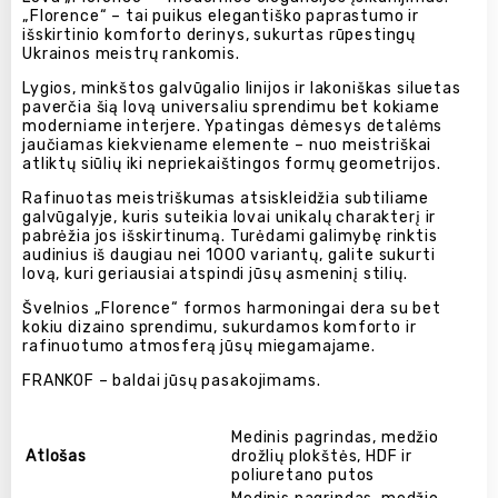
„Florence“ – tai puikus elegantiško paprastumo ir
išskirtinio komforto derinys, sukurtas rūpestingų
Ukrainos meistrų rankomis.
Lygios, minkštos galvūgalio linijos ir lakoniškas siluetas
paverčia šią lovą universaliu sprendimu bet kokiame
moderniame interjere. Ypatingas dėmesys detalėms
jaučiamas kiekviename elemente – nuo meistriškai
atliktų siūlių iki nepriekaištingos formų geometrijos.
Rafinuotas meistriškumas atsiskleidžia subtiliame
galvūgalyje, kuris suteikia lovai unikalų charakterį ir
pabrėžia jos išskirtinumą. Turėdami galimybę rinktis
audinius iš daugiau nei 1000 variantų, galite sukurti
lovą, kuri geriausiai atspindi jūsų asmeninį stilių.
Švelnios „Florence“ formos harmoningai dera su bet
kokiu dizaino sprendimu, sukurdamos komforto ir
rafinuotumo atmosferą jūsų miegamajame.
FRANKOF – baldai jūsų pasakojimams.
Medinis pagrindas, medžio
Atlošas
drožlių plokštės, HDF ir
poliuretano putos