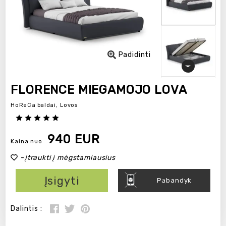
Padidinti
FLORENCE MIEGAMOJO LOVA
HoReCa baldai,
Lovos
940 EUR
Kaina nuo
-
įtraukti į mėgstamiausius
Įsigyti
Pabandyk
Dalintis :