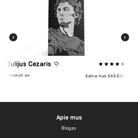
Julijus Cezaris
P
FRANKOF Art
Kaina nuo 565 EUR
FR
Apie mus
Blogas