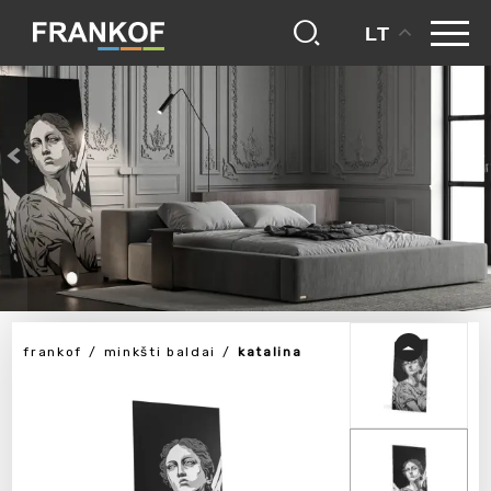
LT
frankof
minkšti baldai
katalina