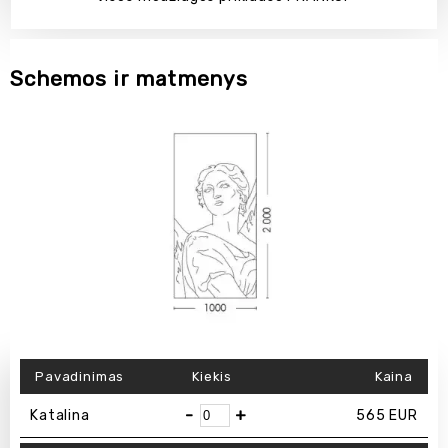
Schemos ir matmenys
Pavadinimas
Kiekis
Kaina
-
+
Katalina
565
EUR