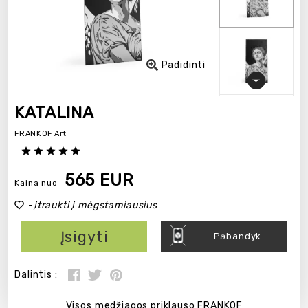
Padidinti
KATALINA
FRANKOF Art
565 EUR
Kaina nuo
-
įtraukti į mėgstamiausius
Įsigyti
Pabandyk
Dalintis :
Visos medžiagos priklauso FRANKOF