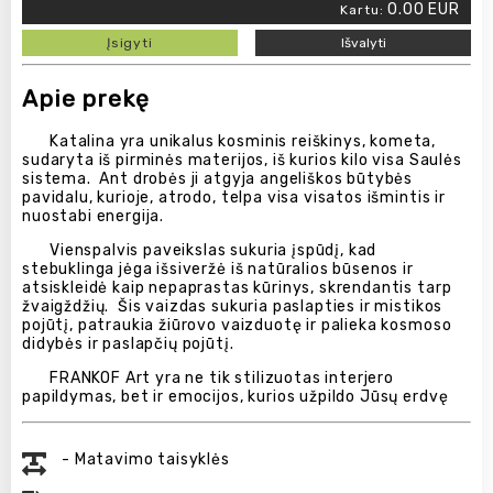
0.00
EUR
Kartu:
Įsigyti
Išvalyti
Apie prekę
Katalina yra unikalus kosminis reiškinys, kometa,
sudaryta iš pirminės materijos, iš kurios kilo visa Saulės
sistema. Ant drobės ji atgyja angeliškos būtybės
pavidalu, kurioje, atrodo, telpa visa visatos išmintis ir
nuostabi energija.
Vienspalvis paveikslas sukuria įspūdį, kad
stebuklinga jėga išsiveržė iš natūralios būsenos ir
atsiskleidė kaip nepaprastas kūrinys, skrendantis tarp
žvaigždžių. Šis vaizdas sukuria paslapties ir mistikos
pojūtį, patraukia žiūrovo vaizduotę ir palieka kosmoso
didybės ir paslapčių pojūtį.
FRANKOF Art yra ne tik stilizuotas interjero
papildymas, bet ir emocijos, kurios užpildo Jūsų erdvę
- Matavimo taisyklės