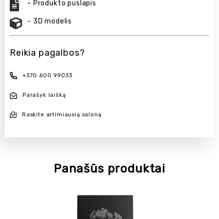
- Produkto puslapis
- 3D modelis
Reikia pagalbos?
+370 600 99033
Parašyk laišką
Raskite artimiausią saloną
Panašūs produktai
NAUJIENA
NAUJIENA