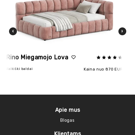
Rino Miegamojo Lova
D
Vaikiški baldai
Kaina nuo 870 EUR
Ak
Vai
Apie mus
Blogas
Klientams