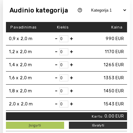
Audinio kategorija
Pavadinimas
Kiekis
Kaina
-
+
0,9 x 2,0 m
990
EUR
-
+
1,2 x 2,0 m
1170
EUR
-
+
1,4 x 2,0 m
1265
EUR
-
+
1,6 x 2,0 m
1353
EUR
-
+
1,8 x 2,0 m
1450
EUR
-
+
2,0 x 2,0 m
1543
EUR
0.00
EUR
Kartu:
Įsigyti
Išvalyti