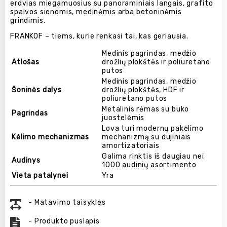
erdvias miegamuosius su panoraminiais langais, grafito
spalvos sienomis, medinėmis arba betoninėmis
grindimis.
FRANKOF – tiems, kurie renkasi tai, kas geriausia.
Medinis pagrindas, medžio
Atlošas
drožlių plokštės ir poliuretano
putos
Medinis pagrindas, medžio
Šoninės dalys
drožlių plokštės, HDF ir
poliuretano putos
Metalinis rėmas su buko
Pagrindas
juostelėmis
Lova turi modernų pakėlimo
Kėlimo mechanizmas
mechanizmą su dujiniais
amortizatoriais
Galima rinktis iš daugiau nei
Audinys
1000 audinių asortimento
Vieta patalynei
Yra
- Matavimo taisyklės
- Produkto puslapis