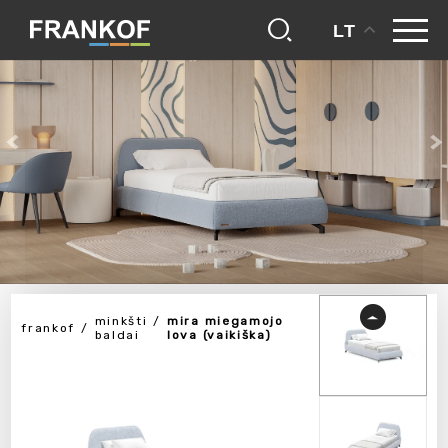
LT
minkšti
mira miegamojo
frankof
baldai
lova (vaikiška)