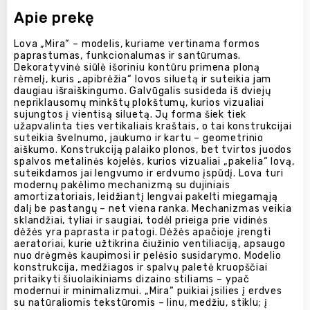
Apie prekę
Lova „Mira“ – modelis, kuriame vertinama formos
paprastumas, funkcionalumas ir santūrumas.
Dekoratyvinė siūlė išoriniu kontūru primena ploną
rėmelį, kuris „apibrėžia“ lovos siluetą ir suteikia jam
daugiau išraiškingumo. Galvūgalis susideda iš dviejų
nepriklausomų minkštų plokštumų, kurios vizualiai
sujungtos į vientisą siluetą. Jų forma šiek tiek
užapvalinta ties vertikaliais kraštais, o tai konstrukcijai
suteikia švelnumo, jaukumo ir kartu – geometrinio
aiškumo. Konstrukciją palaiko plonos, bet tvirtos juodos
spalvos metalinės kojelės, kurios vizualiai „pakelia“ lovą,
suteikdamos jai lengvumo ir erdvumo įspūdį. Lova turi
modernų pakėlimo mechanizmą su dujiniais
amortizatoriais, leidžiantį lengvai pakelti miegamąją
dalį be pastangų – net viena ranka. Mechanizmas veikia
sklandžiai, tyliai ir saugiai, todėl prieiga prie vidinės
dėžės yra paprasta ir patogi. Dėžės apačioje įrengti
aeratoriai, kurie užtikrina čiužinio ventiliaciją, apsaugo
nuo drėgmės kaupimosi ir pelėsio susidarymo. Modelio
konstrukcija, medžiagos ir spalvų paletė kruopščiai
pritaikyti šiuolaikiniams dizaino stiliams – ypač
modernui ir minimalizmui. „Mira“ puikiai įsilies į erdves
su natūraliomis tekstūromis – linu, medžiu, stiklu; į