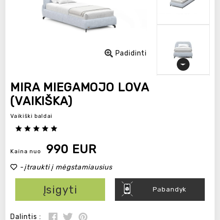
Padidinti
MIRA MIEGAMOJO LOVA
(VAIKIŠKA)
Vaikiški baldai
990 EUR
Kaina nuo
-
įtraukti į mėgstamiausius
Įsigyti
Pabandyk
Dalintis :