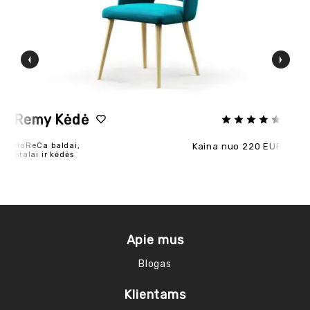
Remy Kėdė
T
HoReCa baldai,
Kaina nuo 220 EUR
Ho
Stalai ir kėdės
Sta
Apie mus
Blogas
Klientams