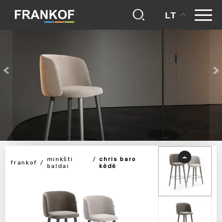
LT
minkšti
chris baro
frankof
baldai
kėdė