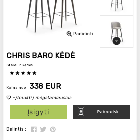
Padidinti
CHRIS BARO KĖDĖ
Stalai ir kėdės
338 EUR
Kaina nuo
-
įtraukti į mėgstamiausius
Įsigyti
Pabandyk
Dalintis :