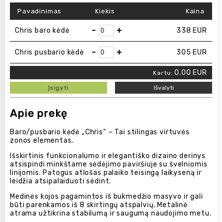
Pavadinimas
Kiekis
Kaina
-
+
Chris baro kėdė
338
EUR
-
+
Chris pusbario kėdė
305
EUR
0.00
EUR
Kartu:
Įsigyti
Išvalyti
Apie prekę
Baro/pusbario kėdė „Chris“ – Tai stilingas virtuvės
zonos elementas.
Išskirtinis funkcionalumo ir elegantiško dizaino derinys
atsispindi minkštame sėdėjimo paviršiuje su švelniomis
linijomis. Patogus atlošas palaiko teisingą laikyseną ir
leidžia atsipalaiduoti sėdint.
Medinės kojos pagamintos iš bukmedžio masyvo ir gali
būti parenkamos iš 8 skirtingų atspalvių. Metalinė
atrama užtikrina stabilumą ir saugumą naudojimo metu.