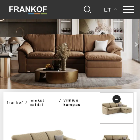
LT
minkšti
vilnius
frankof
baldai
kampas