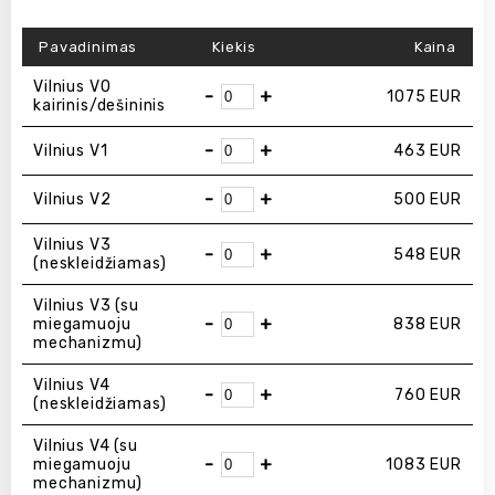
Pavadinimas
Kiekis
Kaina
Vilnius V0
-
+
1075
EUR
kairinis/dešininis
-
+
Vilnius V1
463
EUR
-
+
Vilnius V2
500
EUR
Vilnius V3
-
+
548
EUR
(neskleidžiamas)
Vilnius V3 (su
-
+
miegamuoju
838
EUR
mechanizmu)
Vilnius V4
-
+
760
EUR
(neskleidžiamas)
Vilnius V4 (su
-
+
miegamuoju
1083
EUR
mechanizmu)