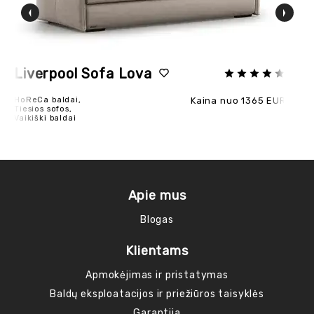
Liverpool Sofa Lova
Be
HoReCa baldai,
Kaina nuo 1365 EUR
Fot
Tiesios sofos,
Ho
Vaikiški baldai
Apie mus
Blogas
Klientams
Apmokėjimas ir pristatymas
Baldų eksploatacijos ir priežiūros taisyklės
Garantija