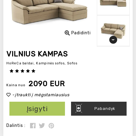
Padidinti
VILNIUS KAMPAS
HoReCa baldai,
Kampinės sofos,
Sofos
2090 EUR
Kaina nuo
-
įtraukti į mėgstamiausius
Įsigyti
Pabandyk
Dalintis :