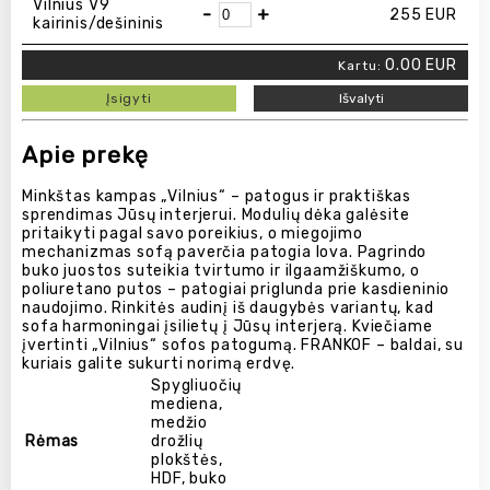
Vilnius V9
-
+
255
EUR
kairinis/dešininis
0.00
EUR
Kartu:
Įsigyti
Išvalyti
Apie prekę
Minkštas kampas „Vilnius“ – patogus ir praktiškas
sprendimas Jūsų interjerui. Modulių dėka galėsite
pritaikyti pagal savo poreikius, o miegojimo
mechanizmas sofą paverčia patogia lova. Pagrindo
buko juostos suteikia tvirtumo ir ilgaamžiškumo, o
poliuretano putos – patogiai priglunda prie kasdieninio
naudojimo. Rinkitės audinį iš daugybės variantų, kad
sofa harmoningai įsilietų į Jūsų interjerą. Kviečiame
įvertinti „Vilnius“ sofos patogumą. FRANKOF – baldai, su
kuriais galite sukurti norimą erdvę.
Spygliuočių
mediena,
medžio
Rėmas
drožlių
plokštės,
HDF, buko