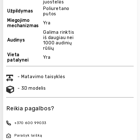
juostelės
Poliuretano
Užpildymas
putos
Miegojimo
Yra
mechanizmas
Galima rinktis
iš daugiau nei
Audinys
1000 audinių
rūšių
Vieta
Yra
patalynei
- Matavimo taisyklės
- 3D modelis
Reikia pagalbos?
+370 600 99033
Parašyk laišką