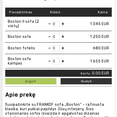
Pavadinimas
Kiekis
Kaina
Boston ІІ sofa (2
-
+
1 045
EUR
vietų)
-
+
Boston sofa
1 250
EUR
-
+
Boston fotelis
680
EUR
Boston sofa
-
+
1 655
EUR
kampas
0.00
EUR
Kartu:
Įsigyti
Išvalyti
Apie prekę
Susipažinkite su FRANKOF sofa „Boston“ – rafinuota
klasika, kuri puikiai papildys Jūsų interjerą. Šios
stacionarios sofos išvaizda ir apgalvotas dizainas