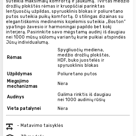
suteikia maksimalų komfortą ir jaukumą. Tvirtas medžio
drožlių plokštės rėmas ir kruopščiai parinktas
lentjuosčių užpildas, spyruoklinis blokas ir poliuretano
putos suteikia puikų komfortą. O stilingas dizainas su
elegantiškomis medinėmis kojelėmis suteikia „Boston“
ypatingo žavesio ir harmoningai papildo bet kokį
interjerą. Pasirinkite savo mėgstamą audinį iš daugiau
nei 1000 mūsų siūlomų variantų kurie puikiai atspindės
Jūsų individualumą.
Spygliuočių mediena,
medžio drožlių plokštės,
Rėmas
HDF, buko juostelės ir
spyruoklinis blokas
Užpildymas
Poliuretano putos
Miegojimo
Nėra
mechanizmas
Galima rinktis iš daugiau
Audinys
nei 1000 audinių rūšių
Vieta patalynei
Nėra
- Matavimo taisyklės