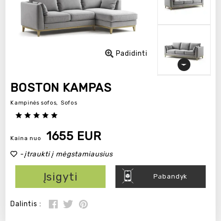
Padidinti
BOSTON KAMPAS
Kampinės sofos,
Sofos
1655 EUR
Kaina nuo
-
įtraukti į mėgstamiausius
Įsigyti
Pabandyk
Dalintis :