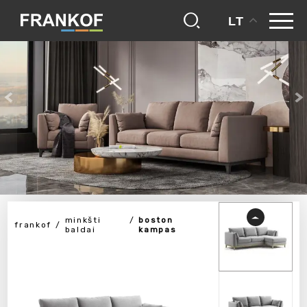
LT
minkšti
boston
frankof
baldai
kampas