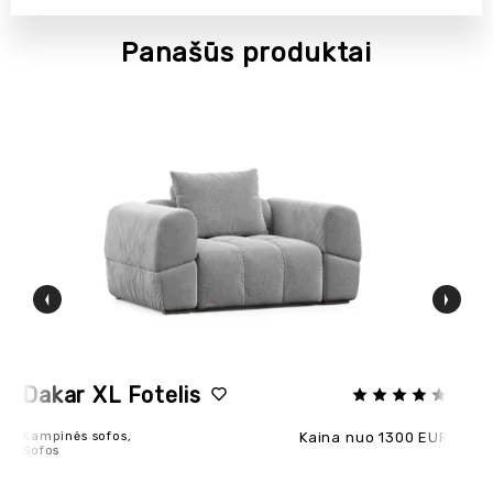
Panašūs produktai
POPULIARU
NAUJIENA
Dakar XL Fotelis
S
Kampinės sofos,
Kaina nuo 1300 EUR
Ho
Sofos
Kam
So