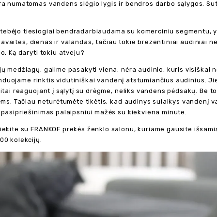
a numatomas vandens slėgio lygis ir bendros darbo sąlygos. Sutikit
ebėjo tiesiogiai bendradarbiaudama su komerciniu segmentu, ypa
nį savaites, dienas ir valandas, tačiau tokie brezentiniai audini
o. Ką daryti tokiu atveju?
ų medžiagų, galime pasakyti viena: nėra audinio, kuris visiškai n
omenduojame rinktis vidutiniškai vandenį atstumiančius audinius. J
itai reaguojant į sąlytį su drėgme, neliks vandens pėdsakų. Be to
ėms. Tačiau neturėtumėte tikėtis, kad audinys sulaikys vandenį va
 pasipriešinimas palaipsniui mažės su kiekviena minute.
iekite su FRANKOF prekės ženklo salonu, kuriame gausite išsamią
00 kolekcijų.