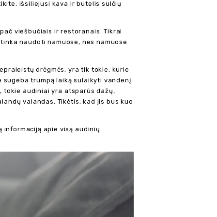
e, išsiliejusi kava ir butelis sulčių
č viešbučiais ir restoranais. Tikrai
ai netinka naudoti namuose, nes namuose
epraleistų drėgmės, yra tik tokie, kurie
ie sugeba trumpą laiką sulaikyti vandenį
, tokie audiniai yra atsparūs dažų,
landų valandas. Tikėtis, kad jis bus kuo
 informaciją apie visą audinių