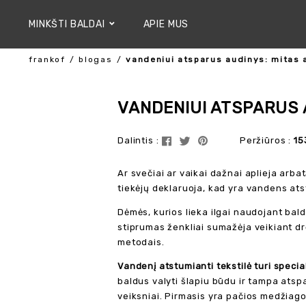
MINKŠTI BALDAI
APIE MUS
frankof
blogas
vandeniui atsparus audinys: mitas 
VANDENIUI ATSPARUS A
Dalintis :
Peržiūros :
15
Ar svečiai ar vaikai dažnai aplieja arb
tiekėjų deklaruoja, kad yra vandens atst
Dėmės, kurios lieka ilgai naudojant bald
stiprumas ženkliai sumažėja veikiant dr
metodais.
Vandenį atstumianti tekstilė turi spec
baldus valyti šlapiu būdu ir tampa at
veiksniai. Pirmasis yra pačios medžiagos