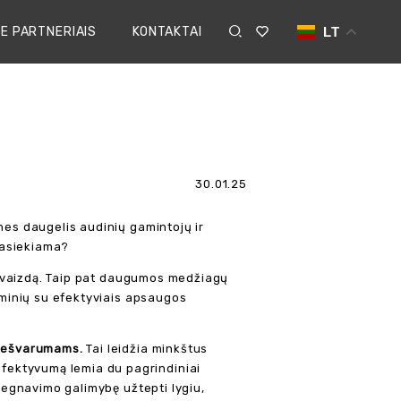
E PARTNERIAIS
KONTAKTAI
LT
30.01.25
nes daugelis audinių gamintojų ir
 pasiekiama?
ų išvaizdą. Taip pat daugumos medžiagų
gaminių su efektyviais apsaugos
r nešvarumams.
Tai leidžia minkštus
fektyvumą lemia du pagrindiniai
pregnavimo galimybę užtepti lygiu,