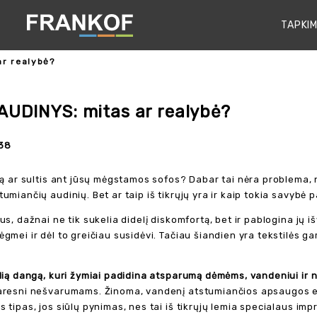
TAPKIM
ar realybė?
UDINYS: mitas ar realybė?
38
atą ar sultis ant jūsų mėgstamos sofos? Dabar tai nėra problema, 
umiančių audinių. Bet ar taip iš tikrųjų yra ir kaip tokia savybė
us, dažnai ne tik sukelia didelį diskomfortą, bet ir pablogina j
ėgmei ir dėl to greičiau susidėvi. Tačiau šiandien yra tekstilės 
ialią dangą, kuri žymiai padidina atsparumą dėmėms, vandeniui i
sparesni nešvarumams. Žinoma, vandenį atstumiančios apsaugos e
 tipas, jos siūlų pynimas, nes tai iš tikrųjų lemia specialaus im