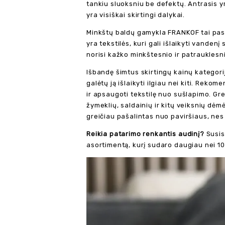
tankiu sluoksniu be defektų. Antrasis yr
yra visiškai skirtingi dalykai.
Minkštų baldų gamykla FRANKOF tai past
yra tekstilės, kuri gali išlaikyti vande
norisi kažko minkštesnio ir patrauklesni
Išbandę šimtus skirtingų kainų kategorij
galėtų ją išlaikyti ilgiau nei kiti. Rek
ir apsaugoti tekstilę nuo sušlapimo. Gre
žymeklių, saldainių ir kitų veiksnių dėm
greičiau pašalintas nuo paviršiaus, nes
Reikia patarimo renkantis audinį?
Susis
asortimentą, kurį sudaro daugiau nei 10