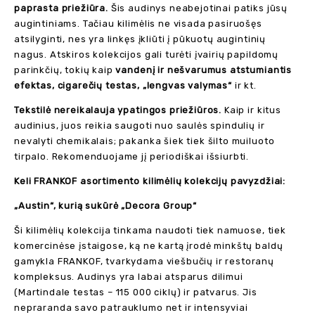
paprasta priežiūra.
Šis audinys neabejotinai patiks jūsų
augintiniams. Tačiau kilimėlis ne visada pasiruošęs
atsilyginti, nes yra linkęs įkliūti į pūkuotų augintinių
nagus. Atskiros kolekcijos gali turėti įvairių papildomų
parinkčių, tokių kaip
vandenį ir nešvarumus atstumiantis
efektas, cigarečių testas, „lengvas valymas“
ir kt.
Tekstilė nereikalauja ypatingos priežiūros.
Kaip ir kitus
audinius, juos reikia saugoti nuo saulės spindulių ir
nevalyti chemikalais; pakanka šiek tiek šilto muiluoto
tirpalo. Rekomenduojame jį periodiškai išsiurbti.
Keli FRANKOF asortimento kilimėlių kolekcijų pavyzdžiai:
„Austin“, kurią sukūrė „Decora Group“
Ši kilimėlių kolekcija tinkama naudoti tiek namuose, tiek
komercinėse įstaigose, ką ne kartą įrodė minkštų baldų
gamykla FRANKOF, tvarkydama viešbučių ir restoranų
kompleksus. Audinys yra labai atsparus dilimui
(Martindale testas – 115 000 ciklų) ir patvarus. Jis
nepraranda savo patrauklumo net ir intensyviai