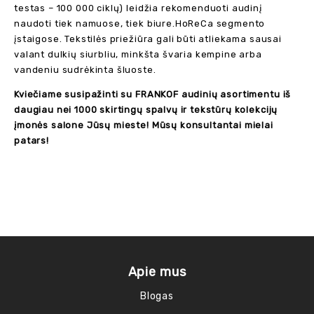
testas – 100 000 ciklų) leidžia rekomenduoti audinį
naudoti tiek namuose, tiek biure.HoReCa segmento
įstaigose. Tekstilės priežiūra gali būti atliekama sausai
valant dulkių siurbliu, minkšta švaria kempine arba
vandeniu sudrėkinta šluoste.
Kviečiame susipažinti su FRANKOF audinių asortimentu iš
daugiau nei 1000 skirtingų spalvų ir tekstūrų kolekcijų
įmonės salone Jūsų mieste! Mūsų konsultantai mielai
patars!
Apie mus
Blogas