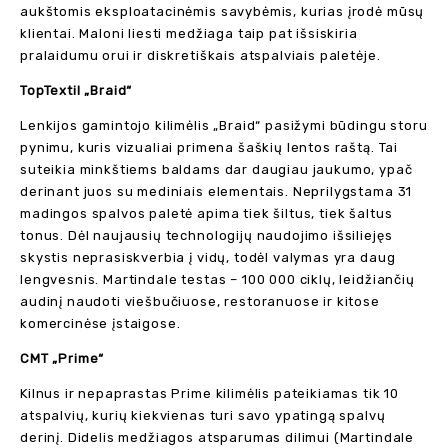
aukštomis eksploatacinėmis savybėmis, kurias įrodė mūsų
klientai. Maloni liesti medžiaga taip pat išsiskiria
pralaidumu orui ir diskretiškais atspalviais paletėje.
TopTextil „Braid“
Lenkijos gamintojo kilimėlis „Braid“ pasižymi būdingu storu
pynimu, kuris vizualiai primena šaškių lentos raštą. Tai
suteikia minkštiems baldams dar daugiau jaukumo, ypač
derinant juos su mediniais elementais. Neprilygstama 31
madingos spalvos paletė apima tiek šiltus, tiek šaltus
tonus. Dėl naujausių technologijų naudojimo išsiliejęs
skystis neprasiskverbia į vidų, todėl valymas yra daug
lengvesnis. Martindale testas – 100 000 ciklų, leidžiančių
audinį naudoti viešbučiuose, restoranuose ir kitose
komercinėse įstaigose.
CMT „Prime“
Kilnus ir nepaprastas Prime kilimėlis pateikiamas tik 10
atspalvių, kurių kiekvienas turi savo ypatingą spalvų
derinį. Didelis medžiagos atsparumas dilimui (Martindale