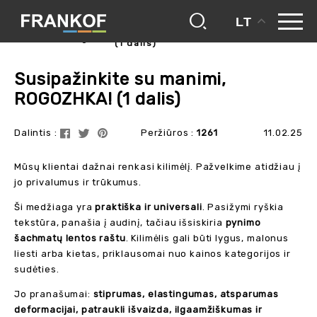
LT
susipažinkite su manimi, rogozhka!
frankof
blogas
(1 dalis)
Susipažinkite su manimi,
ROGOZHKA! (1 dalis)
Dalintis :
Peržiūros :
1261
11.02.25
Mūsų klientai dažnai renkasi kilimėlį. Pažvelkime atidžiau į
jo privalumus ir trūkumus.
Ši medžiaga yra
praktiška ir universali
. Pasižymi ryškia
tekstūra, panašia į audinį, tačiau išsiskiria
pynimo
šachmatų lentos raštu
. Kilimėlis gali būti lygus, malonus
liesti arba kietas, priklausomai nuo kainos kategorijos ir
sudėties.
Jo pranašumai:
stiprumas, elastingumas, atsparumas
deformacijai, patraukli išvaizda, ilgaamžiškumas ir