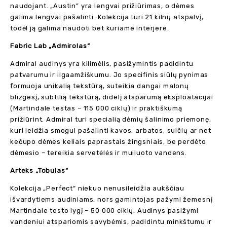
naudojant. „Austin” yra lengvai prižiūrimas, o dėmes
galima lengvai pašalinti. Kolekcija turi 21 kilnų atspalvį,
todėl ją galima naudoti bet kuriame interjere.
Fabric Lab „Admirolas“
Admiral audinys yra kilimėlis, pasižymintis padidintu
patvarumu ir ilgaamžiškumu. Jo specifinis siūlų pynimas
formuoja unikalią tekstūrą, suteikia dangai malonų
blizgesį, subtilią tekstūrą, didelį atsparumą eksploatacijai
(Martindale testas – 115 000 ciklų) ir praktiškumą
prižiūrint. Admiral turi specialią dėmių šalinimo priemonę,
kuri leidžia smogui pašalinti kavos, arbatos, sulčių ar net
kečupo dėmes keliais paprastais žingsniais, be perdėto
dėmesio – tereikia servetėlės ​​ir muiluoto vandens.
Arteks „Tobulas“
Kolekcija „Perfect“ niekuo nenusileidžia aukščiau
išvardytiems audiniams, nors gamintojas pažymi žemesnį
Martindale testo lygį – 50 000 ciklų. Audinys pasižymi
vandeniui atspariomis savybėmis, padidintu minkštumu ir