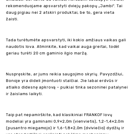
rekomenduojame apsvarstyti dviejų pakopų „Jambi“. Tai
daug pigiau nei 2 atskiri produktai, be to, gera vieta
žaisti.
Tada turėtumėte apsvarstyti, iki kokio amžiaus vaikas gali
naudotis lova. Atminkite, kad vaikai auga greitai, todėl
geriau turėti 20 cm gaminio ilgio maržą.
Nuspręskite, ar jums reikia saugojimo skyrių. Pavyzdžiui,
Bonoje yra dideli įmontuoti stalčiai. Jie labai erdvūs ir
atlaiko didesnę apkrovą – puikiai tinka sezoninei patalynei
ir žaislams laikyti.
Taip pat nepamirškite, kad klasikiniai FRANKOF lovų
modeliai yra gaminami 0,9×2,0m (vienvietis), 1,2-1,4×2,0m
(pusantro miegamojo) ir 1,6-1,8×2,0m (dviviečio) dydžių ir