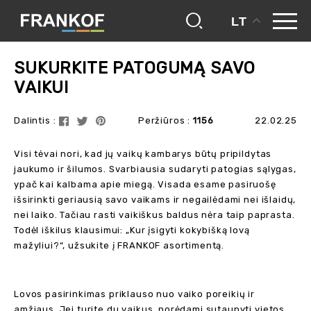
LT
frankof
blogas
sukurkite patogumą savo vaikui
SUKURKITE PATOGUMĄ SAVO
VAIKUI
Dalintis :
Peržiūros :
1156
22.02.25
Visi tėvai nori, kad jų vaikų kambarys būtų pripildytas
jaukumo ir šilumos. Svarbiausia sudaryti patogias sąlygas,
ypač kai kalbama apie miegą. Visada esame pasiruošę
išsirinkti geriausią savo vaikams ir negailėdami nei išlaidų,
nei laiko. Tačiau rasti vaikiškus baldus nėra taip paprasta.
Todėl iškilus klausimui: „Kur įsigyti kokybišką lovą
mažyliui?“, užsukite į FRANKOF asortimentą.
Lovos pasirinkimas priklauso nuo vaiko poreikių ir
amžiaus. Jei turite du vaikus, norėdami sutaupyti vietos,