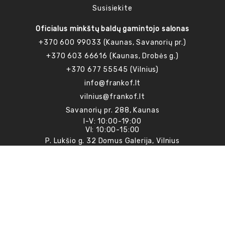
Susisiekite
Oficialus minkštų baldų gamintojo salonas
+370 600 99033 (Kaunas, Savanorių pr.)
+370 603 66616 (Kaunas, Drobės g.)
+370 677 55545 (Vilnius)
info@frankof.lt
vilnius@frankof.lt
Savanorių pr. 288, Kaunas
I-V: 10:00-19:00
VI: 10:00-15:00
P. Lukšio g. 32 Domus Galerija, Vilnius
I-V: 10:00-19:00
VI: 10:00-16:00
Drobės g. 62, Kaunas (Materija - Interjero Fabrikas)
I-V: 10:00-19:00
VI: 10:00-16:00
Prenumeruokite naujienlaiškį