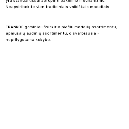
yra standartiškai aprūpinti pakėlimo mechanizmu.
Neapsiribokite vien tradiciniais vaikiškais modeliais.
FRANKOF gaminiai išsiskiria plačiu modelių asortimentu,
apmušalų audinių asortimentu, o svarbiausia –
neprilygstama kokybe.