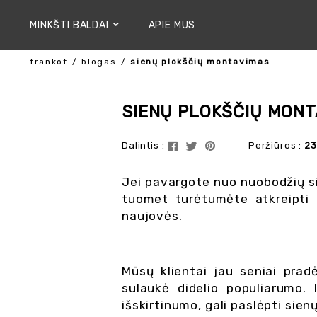
MINKŠTI BALDAI
APIE MUS
frankof
blogas
sienų plokščių montavimas
SIENŲ PLOKŠČIŲ MON
Dalintis :
Peržiūros :
23
Jei pavargote nuo nuobodžių sie
tuomet turėtumėte atkreipti 
naujovės.
Mūsų klientai jau seniai pradė
sulaukė didelio populiarumo. I
išskirtinumo, gali paslėpti sien