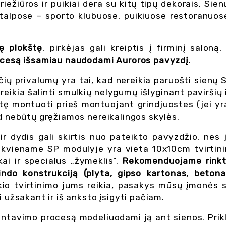
ežiūros ir puikiai dera su kitų tipų dekorais. Sien
lpose – sporto klubuose, puikiuose restoranuose,
ę plokštę
, pirkėjas gali kreiptis į firminį saloną
ocesą išsamiau naudodami Auroros pavyzdį.
ų privalumų yra tai, kad nereikia paruošti sienų S
eikia šalinti smulkių nelygumų išlyginant paviršių ik
 montuoti prieš montuojant grindjuostes (jei yra) i
d nebūtų gręžiamos nereikalingos skylės.
 ir dydis gali skirtis nuo pateikto pavyzdžio, nes
ekviename SP modulyje yra vieta 10x10cm tvirtinim
i ir specialus „žymeklis”. 
Rekomenduojame rinktis
indo konstrukciją (plyta, gipso kartonas, betonas
kio tvirtinimo jums reikia, pasakys mūsų įmonės s
 užsakant ir iš anksto įsigyti pačiam.
ontavimo procesą modeliuodami ją ant sienos. Pri