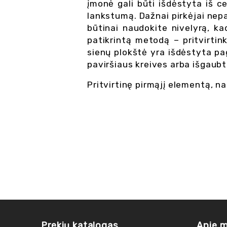
įmonė gali būti išdėstyta iš cen
lankstumą. Dažnai pirkėjai nepa
būtinai naudokite nivelyrą, ka
patikrintą metodą – pritvirtin
sienų plokštė yra išdėstyta paga
paviršiaus kreives arba išgaubt
Pritvirtinę pirmąjį elementą, n
Prekių katalogas
Apie 