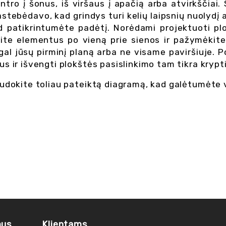
tro į šonus, iš viršaus į apačią arba atvirkščiai. 
stebėdavo, kad grindys turi kelių laipsnių nuolydį
d patikrintumėte padėtį. Norėdami projektuoti plo
kite elementus po vieną prie sienos ir pažymėkite j
l jūsų pirminį planą arba ne visame paviršiuje. Po 
us ir išvengti plokštės pasislinkimo tam tikra krypt
audokite toliau pateiktą diagramą, kad galėtumėte v
mus
Klientams