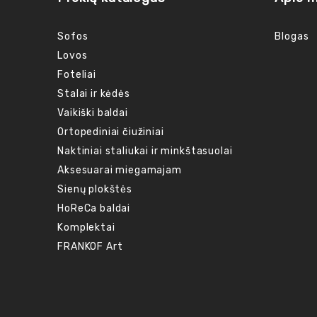
Sofos
Blogas
Lovos
Foteliai
Stalai ir kėdės
Vaikiški baldai
Ortopediniai čiužiniai
Naktiniai staliukai ir minkštasuolai
Aksesuarai miegamajam
Sienų plokštės
HoReCa baldai
Komplektai
FRANKOF Art