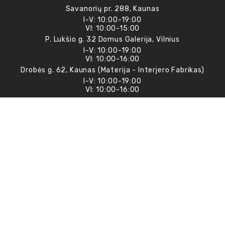
Savanorių pr. 288, Kaunas
I-V: 10:00-19:00
VI: 10:00-15:00
P. Lukšio g. 32 Domus Galerija, Vilnius
I-V: 10:00-19:00
VI: 10:00-16:00
Drobės g. 62, Kaunas (Materija - Interjero Fabrikas)
I-V: 10:00-19:00
VI: 10:00-16:00
Prenumeruokite naujienlaiškį
Esame socialiniuose tinkluose :
Design by FRANKOF 2026 © Visos teisės saugomos
Svetainėje esantys vaizdai gali šiek tiek skirtis nuo
originalo