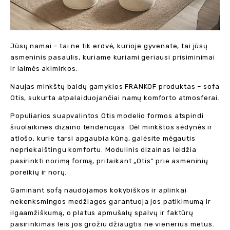
Jūsų namai – tai ne tik erdvė, kurioje gyvenate, tai jūsų
asmeninis pasaulis, kuriame kuriami geriausi prisiminimai
ir laimės akimirkos.
Naujas minkštų baldų gamyklos FRANKOF produktas – sofa
Otis, sukurta atpalaiduojančiai namų komforto atmosferai.
Populiarios suapvalintos Otis modelio formos atspindi
šiuolaikines dizaino tendencijas. Dėl minkštos sėdynės ir
atlošo, kurie tarsi apgaubia kūną, galėsite mėgautis
nepriekaištingu komfortu. Modulinis dizainas leidžia
pasirinkti norimą formą, pritaikant „Otis“ prie asmeninių
poreikių ir norų.
Gaminant sofą naudojamos kokybiškos ir aplinkai
nekenksmingos medžiagos garantuoja jos patikimumą ir
ilgaamžiškumą, o platus apmušalų spalvų ir faktūrų
pasirinkimas leis jos grožiu džiaugtis ne vienerius metus.