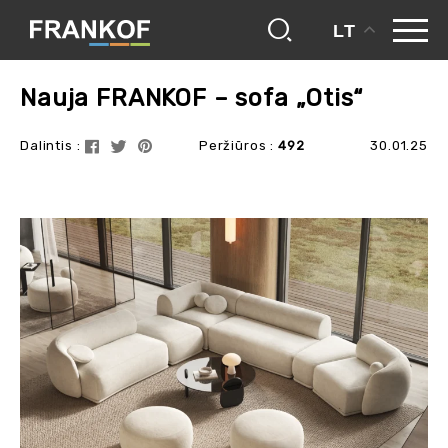
LT
frankof
blogas
nauja frankof – sofa „otis“
Nauja FRANKOF – sofa „Otis“
Dalintis :
Peržiūros :
492
30.01.25