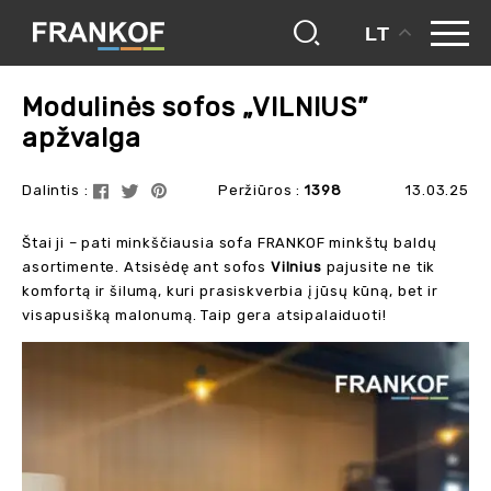
LT
frankof
blogas
modulinės sofos „vilnius” apžvalga
Modulinės sofos „VILNIUS”
apžvalga
Dalintis :
Peržiūros :
1398
13.03.25
Štai ji – pati minkščiausia sofa FRANKOF minkštų baldų
asortimente. Atsisėdę ant sofos
Vilnius
pajusite ne tik
komfortą ir šilumą, kuri prasiskverbia į jūsų kūną, bet ir
visapusišką malonumą. Taip gera atsipalaiduoti!