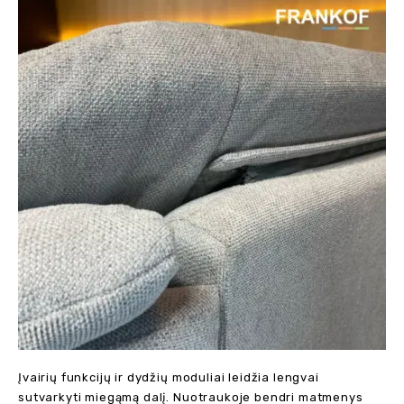
Įvairių funkcijų ir dydžių moduliai leidžia lengvai
sutvarkyti miegąmą dalį. Nuotraukoje bendri matmenys