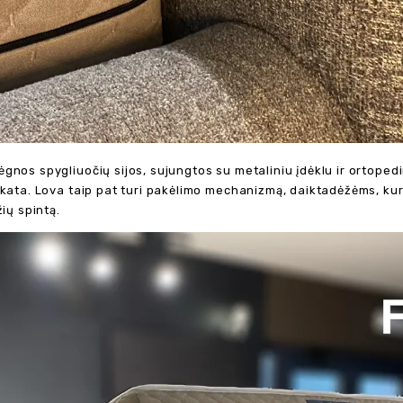
gnos spygliuočių sijos, sujungtos su metaliniu įdėklu ir ortoped
ikata. Lova taip pat turi pakėlimo mechanizmą, daiktadėžėms, kuri
ių spintą.