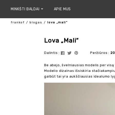
MINKŠTI BALDAI
APIE MUS
frankof
blogas
lova „mali“
Lova „Mali“
Dalintis :
Peržiūros :
20
Be abejo, švelniausias modelis per visą 
Modelio dizainas išsiskiria stačiakampiu
galbūt tai yra aukščiausias idealumo lyg