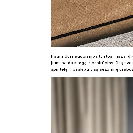
Pagrindui naudojamos tvirtos, mažai drė
jums saldų miegą ir pasirūpins jūsų sve
spintelę ir paslėpti visą sezoninę drabuž