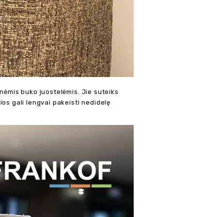
inėmis buko juostelėmis. Jie suteiks
os gali lengvai pakeisti nedidelę