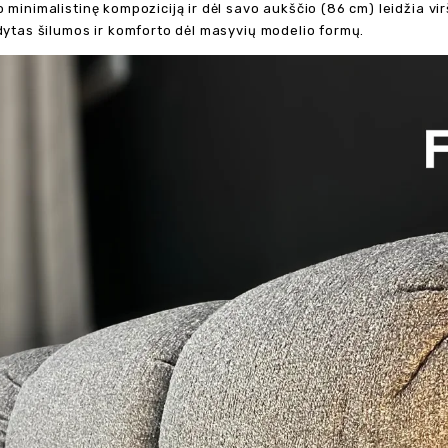
 minimalistinę kompoziciją ir dėl savo aukščio (86 cm) leidžia vi
ldytas šilumos ir komforto dėl masyvių modelio formų.