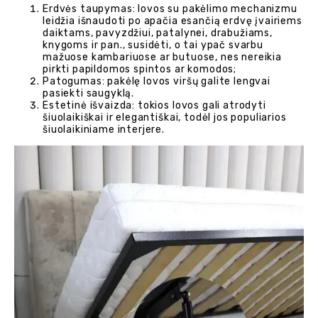
Erdvės taupymas: lovos su pakėlimo mechanizmu
leidžia išnaudoti po apačia esančią erdvę įvairiems
daiktams, pavyzdžiui, patalynei, drabužiams,
knygoms ir pan., susidėti, o tai ypač svarbu
mažuose kambariuose ar butuose, nes nereikia
pirkti papildomos spintos ar komodos;
Patogumas: pakėlę lovos viršų galite lengvai
pasiekti saugyklą.
Estetinė išvaizda: tokios lovos gali atrodyti
šiuolaikiškai ir elegantiškai, todėl jos populiarios
šiuolaikiniame interjere.