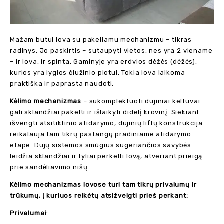
Mažam butui lova su pakeliamu mechanizmu – tikras
radinys. Jo paskirtis – sutaupyti vietos, nes yra 2 viename
– ir lova, ir spinta. Gaminyje yra erdvios dėžės (dėžės),
kurios yra lygios čiužinio plotui. Tokia lova laikoma
praktiška ir paprasta naudoti.
Kėlimo mechanizmas
– sukomplektuoti dujiniai keltuvai
gali sklandžiai pakelti ir išlaikyti didelį krovinį. Siekiant
išvengti atsitiktinio atidarymo, dujinių liftų konstrukcija
reikalauja tam tikrų pastangų pradiniame atidarymo
etape. Dujų sistemos smūgius sugeriančios savybės
leidžia sklandžiai ir tyliai perkelti lovą, atveriant prieigą
prie sandėliavimo nišų.
Kėlimo mechanizmas lovose turi tam tikrų privalumų ir
trūkumų, į kuriuos reikėtų atsižvelgti prieš perkant:
Privalumai
: