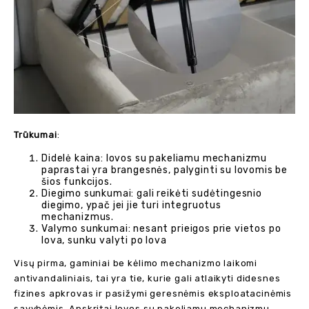
Trūkumai
:
Didelė kaina: lovos su pakeliamu mechanizmu
paprastai yra brangesnės, palyginti su lovomis be
šios funkcijos.
Diegimo sunkumai: gali reikėti sudėtingesnio
diegimo, ypač jei jie turi integruotus
mechanizmus.
Valymo sunkumai: nesant prieigos prie vietos po
lova, sunku valyti po lova
Visų pirma, gaminiai be kėlimo mechanizmo laikomi
antivandaliniais, tai yra tie, kurie gali atlaikyti didesnes
fizines apkrovas ir pasižymi geresnėmis eksploatacinėmis
savybėmis. Apskritai lovos su pakeliamu mechanizmu