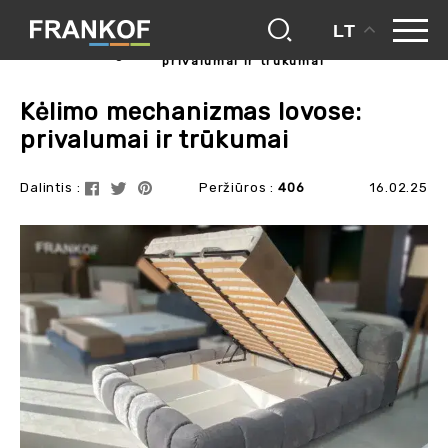
LT
kėlimo mechanizmas lovose:
frankof
blogas
privalumai ir trūkumai
Kėlimo mechanizmas lovose:
privalumai ir trūkumai
Dalintis :
Peržiūros :
406
16.02.25