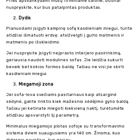
Prieš apsilankydami mūsų firminiame salone, būtinai
nuspręskite, kur bus patalpintas produktas.
Dydis
Planuodami įsigyti kampinę sofą kasdieniam miegui, turite
atidžiai išmatuoti erdvę: atsižvelgti į gulto matmenis ir
matmenis po išskleidimo.
Jei nuspręsite įsigyti neįprasto interjero pasirinkimą,
geriausia naudoti modulines sofas. Jie leidžia sukurti
beveik bet kokios formos baldą. Tačiau ne visi jie skirti
kasdieniam miegui.
Miegamoji zona
Jei sofa-lova svečiams pasitarnaus kaip atsarginė
sėdynė, galite rinktis kiek mažesnio sėdėjimo gylio baldą.
Tačiau jei ketinate miegoti kiekvieną naktį, turėtumėte
atidžiau apsvarstyti šį parametrą.
Minimalus miegamojo plotas sofoje su transformavimo
sistema dviem suaugusiems yra 140 cm. Žinoma, kuo
didesnis paviršius, tuo geriau.