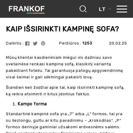
LT
frankof
blogas
kaip išsirinkti kampinę sofa?
KAIP IŠSIRINKTI KAMPINĘ SOFA?
Dalintis :
Peržiūros :
1253
20.02.25
Mūsų klientai kasdieniniam miegui vis dažniau savo
svetainėse renkasi kampinę sofą, klasikinį variantą
pakeičiant foteliu. Tai garantuoja patogų apgyvendinimą
visai šeimai ir gali sėkmingai pakeisti lovą.
Šiandien keli žodžiai apie tai, kaip išsirinkti kampinę sofą,
ką reikia atsiminti ir kitus įdomius faktus.
Kampo forma
Standartinė kampinė sofa yra „7“ arba „L“ formos, tai yra
su šezlongu, gultu ar kitu pavadinimu – „krokodilas“. „P“
formos derinyje gaminiai užsakomi erdvesnėms salėms.