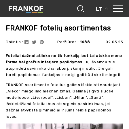
LT
frankof
blogas
frankof fotelių asortimentas
FRANKOF fotelių asortimentas
Dalintis :
Peržiūros :
1688
02.03.25
Foteliai dažnai atlieka ne tik funkciją, bet tai atskira meno
forma bei gražus interjero papildymas.
Jų išvaizda turi
atspindėti savininko charakterį, skonį ir stilių. Jie gali
turėti papildomas funkcijas ir netgi gali būti skirti miegoti.
FRANKOF asortimente fotelius galima išskleisti naudojant
„Aleko“ miegojimo mechanizmas. Galima įsigyti šiuose
modeliuose: „Liverpool“, „Lisbon“, „Milan“, „Santi“.
Išskleidžiami foteliai bus atsarginis pasirinkimas, jei
dažnai atvyksta giminaičiai ir jums reikia papildomos
lovos.