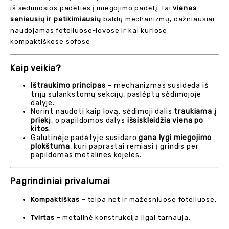
iš sėdimosios padėties į miegojimo padėtį. Tai
vienas
seniausių ir patikimiausių
baldų mechanizmų, dažniausiai
naudojamas foteliuose-lovose ir kai kuriose
kompaktiškose sofose.
Kaip veikia?
Ištraukimo principas
– mechanizmas susideda iš
trijų sulankstomų sekcijų, paslėptų sėdimojoje
dalyje.
Norint naudoti kaip lovą, sėdimoji dalis
traukiama į
priekį
, o papildomos dalys
išsiskleidžia viena po
kitos
.
Galutinėje padėtyje susidaro
gana lygi miegojimo
plokštuma
, kuri paprastai remiasi į grindis per
papildomas metalines kojeles.
Pagrindiniai privalumai
Kompaktiškas
– telpa net ir mažesniuose foteliuose.
Tvirtas
– metalinė konstrukcija ilgai tarnauja.