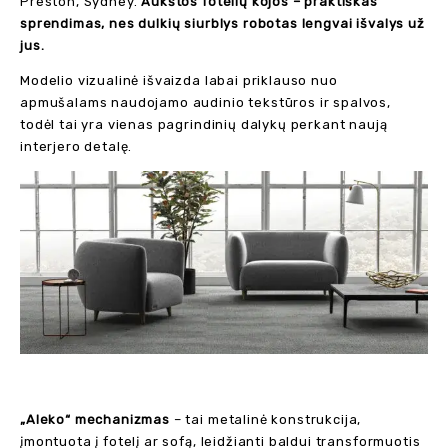
Preston, Sydney.
Aukštos fotelių kojos – praktiškas
sprendimas, nes dulkių siurblys robotas lengvai išvalys už
jus.
Modelio vizualinė išvaizda labai priklauso nuo
apmušalams naudojamo audinio tekstūros ir spalvos,
todėl tai yra vienas pagrindinių dalykų perkant naują
interjero detalę.
„Aleko“ mechanizmas
– tai metalinė konstrukcija,
įmontuota į fotelį ar sofą, leidžianti baldui transformuotis