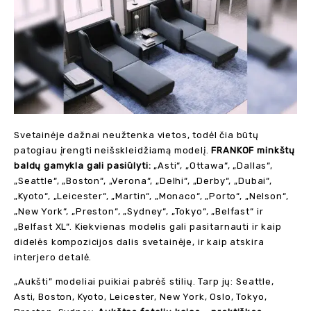
Svetainėje dažnai neužtenka vietos, todėl čia būtų
patogiau įrengti neišskleidžiamą modelį.
FRANKOF minkštų
baldų gamykla gali pasiūlyti:
„Asti“, „Ottawa“, „Dallas“,
„Seattle“, „Boston“, „Verona“, „Delhi“, „Derby“, „Dubai“,
„Kyoto“, „Leicester“, „Martin“, „Monaco“, „Porto“, „Nelson“,
„New York“, „Preston“, „Sydney“, „Tokyo“, „Belfast“ ir
„Belfast XL“. Kiekvienas modelis gali pasitarnauti ir kaip
didelės kompozicijos dalis svetainėje, ir kaip atskira
interjero detalė.
„Aukšti” modeliai puikiai pabrėš stilių. Tarp jų: ​​Seattle,
Asti, Boston, Kyoto, Leicester, New York, Oslo, Tokyo,