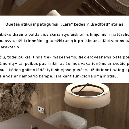
Duetas stiliui ir patogumui: „Lars“ kėdės ir „Bedford“ stalas
laikiško dizaino baldai, išsiskiriantys aiškiomis linijomis ir natū
asyvo, užtikrinančio ilgaamžiškumą ir patikimumą. Kiekvienas ba
harakterio.
ų, todėl puikiai tinka tiek mažesnėms, tiek erdvesnėms patalpom
u žmonių – tai puikus pasirinkimas šeimos vakarienėms ar svečių
umu
– kėdes galima išdėstyti abiejose pusėse, užtikrinant patogų p
sienos ar kambario kampe, išlaikant funkcionalumą ir stilių.