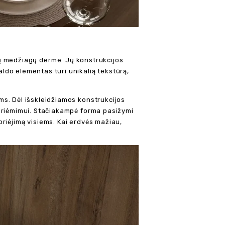
ralių medžiagų derme. Jų konstrukcijos
ldo elementas turi unikalią tekstūrą,
s. Dėl išskleidžiamos konstrukcijos
 priėmimui. Stačiakampė forma pasižymi
riėjimą visiems. Kai erdvės mažiau,