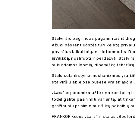
Stalviršio pagrindas pagamintas iš drėg
Ąžuolinės lentjuostės turi keletą prival
paviršius laikui bėgant deformuotis. D
išvaizdą,
nušlifuoti ir perdažyti. Stalvir
sukurdamos įdomią, dinamišką tekstūrą
Stalo sulankstymo mechanizmas yra
si
stalviršiu abiejose pusėse yra skląsčiai,
„Lars“
ergonomika užtikrina komfortą i
todėl galite pasirinkti variantą, atitinka
gražiausių prisiminimų: šiltų pokalbių 
FRANKOF kėdės „Lars” ir stalas „Bedford”