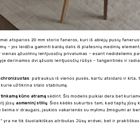
mei atsparios 20 mm storio faneros, kuri iš abiejų pusių faneruo
umų – jos leidžia gaminti baldų dalis iš platesnių medinių elemen
ar vienas ąžuolinių lentjuosčių privalumas – esant nedideliems p
šyje derinamos dvi ąžuolo lentjuosčių rūšys – tangentinės ir radia
.
nchronizuotas
: patraukus iš vienos pusės, kartu atsidaro ir kita,
 kurie užtikrina stalo stabilumą.
r
tinkamą kūno atramą
sėdint. Šis modelis puikiai dera bet kuriame
ntį jūsų
asmeninį stilių
. Šios kėdės sukurtos tam, kad taptų jūsų 
su šeima ir draugais, jaukios vakarienės su mylimu žmogumi ar be
 yra ne tik šiuolaikiškas atributas Jūsų erdvei, bet ir praktiška