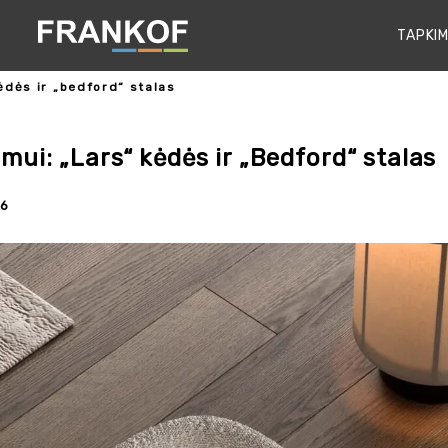
TAPKIM
kėdės ir „bedford“ stalas
umui: „Lars“ kėdės ir „Bedford“ stalas
6