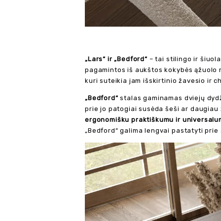
„Lars“ ir „Bedford“
– tai stilingo ir šiuo
pagamintos iš aukštos kokybės ąžuolo m
kuri suteikia jam išskirtinio žavesio ir c
„Bedford“
stalas gaminamas dviejų dydži
prie jo patogiai susėda šeši ar daugia
ergonomišku praktiškumu ir universal
„Bedford“ galima lengvai pastatyti prie 