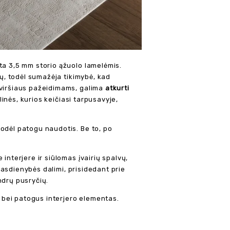
ta 3,5 mm storio ąžuolo lamelėmis.
tų, todėl sumažėja tikimybė, kad
aviršiaus pažeidimams, galima
atkurti
linės, kurios keičiasi tarpusavyje,
 todėl patogu naudotis. Be to, po
 interjere ir siūlomas įvairių spalvų,
kasdienybės dalimi, prisidedant prie
ndrų pusryčių.
s bei patogus interjero elementas.