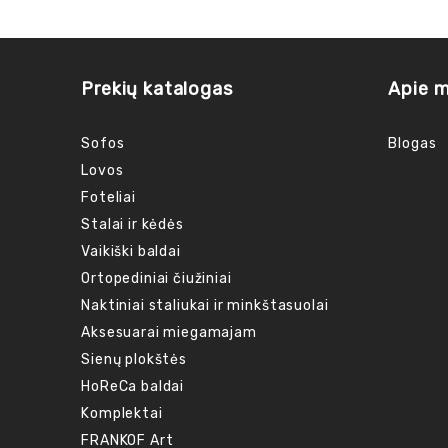
Prekių katalogas
Apie 
Sofos
Blogas
Lovos
Foteliai
Stalai ir kėdės
Vaikiški baldai
Ortopediniai čiužiniai
Naktiniai staliukai ir minkštasuolai
Aksesuarai miegamajam
Sienų plokštės
HoReCa baldai
Komplektai
FRANKOF Art