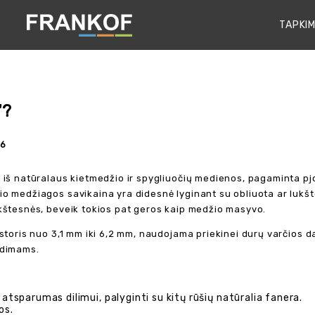
TAPKIM
“?
6
a iš natūralaus kietmedžio ir spygliuočių medienos, pagaminta p
io medžiagos savikaina yra didesnė lyginant su obliuota ar luk
ukštesnės, beveik tokios pat geros kaip medžio masyvo.
storis nuo 3,1 mm iki 6,2 mm, naudojama priekinei durų varčios da
ndimams.
atsparumas dilimui, palyginti su kitų rūšių natūralia fanera.
os.