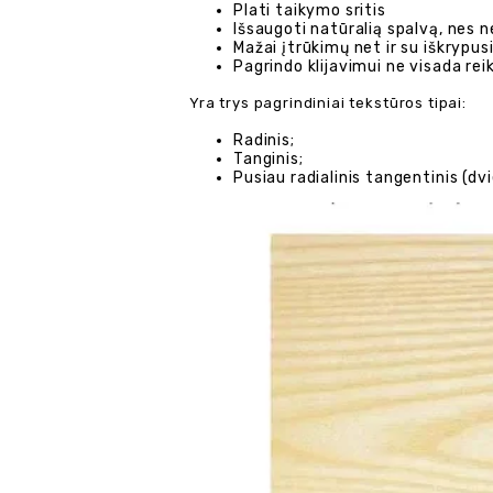
Plati taikymo sritis
Išsaugoti natūralią spalvą, nes n
Mažai įtrūkimų net ir su iškrypu
Pagrindo klijavimui ne visada rei
Yra trys pagrindiniai tekstūros tipai:
Radinis;
Tanginis;
Pusiau radialinis tangentinis (dvi