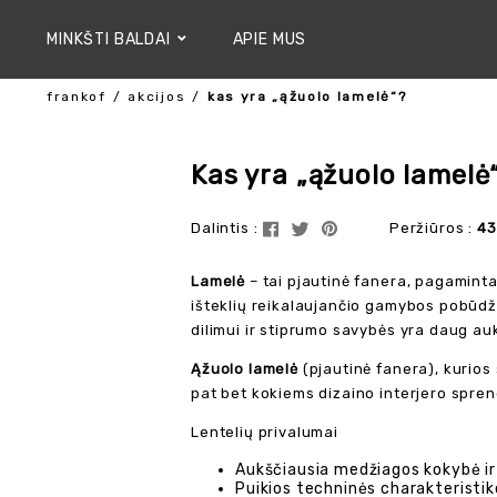
MINKŠTI BALDAI
APIE MUS
frankof
akcijos
kas yra „ąžuolo lamelė“?
Kas yra „ąžuolo lamelė
Dalintis :
Peržiūros :
43
Lamelė
– tai pjautinė fanera, pagamint
išteklių reikalaujančio gamybos pobūdž
dilimui ir stiprumo savybės yra daug a
Ąžuolo lamelė
(pjautinė fanera), kurios 
pat bet kokiems dizaino interjero spre
Lentelių privalumai
Aukščiausia medžiagos kokybė ir 
Puikios techninės charakteristik