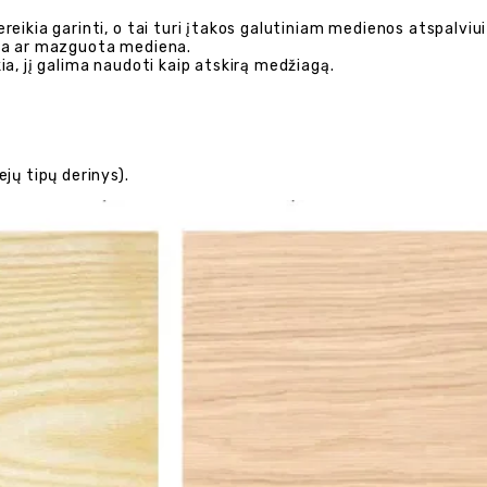
ereikia garinti, o tai turi įtakos galutiniam medienos atspalviui
sia ar mazguota mediena.
kia, jį galima naudoti kaip atskirą medžiagą.
ejų tipų derinys).