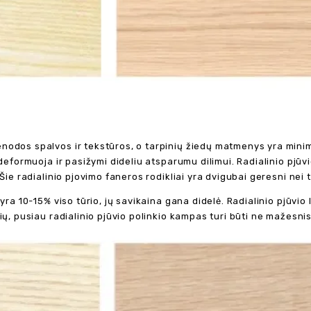
nodos spalvos ir tekstūros, o tarpinių žiedų matmenys yra minim
ideformuoja ir pasižymi dideliu atsparumu dilimui. Radialinio pjūv
 Šie radialinio pjovimo faneros rodikliai yra dvigubai geresni nei
 yra 10-15% viso tūrio, jų savikaina gana didelė. Radialinio pjūvi
ių, pusiau radialinio pjūvio polinkio kampas turi būti ne mažesnis