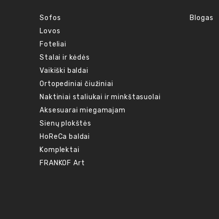
Sofos
Blogas
Lovos
Foteliai
Stalai ir kėdės
Vaikiški baldai
Ortopediniai čiužiniai
Naktiniai staliukai ir minkštasuolai
Aksesuarai miegamajam
Sienų plokštės
HoReCa baldai
Komplektai
FRANKOF Art