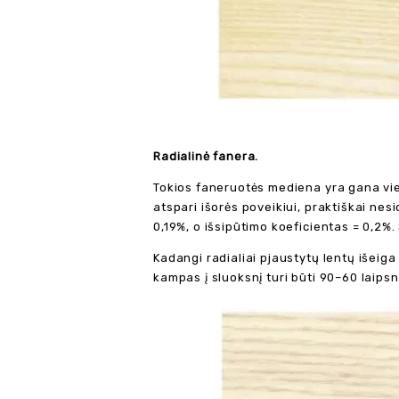
Radialinė fanera.
Tokios faneruotės mediena yra gana vie
atspari išorės poveikiui, praktiškai nes
0,19%, o išsipūtimo koeficientas = 0,2%.
Kadangi radialiai pjaustytų lentų išeiga
kampas į sluoksnį turi būti 90–60 laipsn