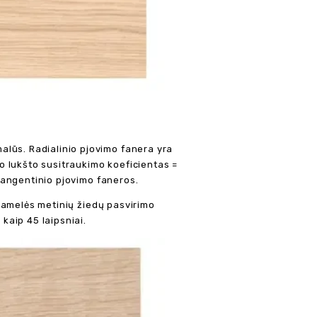
alūs. Radialinio pjovimo fanera yra
io lukšto susitraukimo koeficientas =
 tangentinio pjovimo faneros.
o lamelės metinių žiedų pasvirimo
 kaip 45 laipsniai.