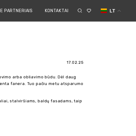
E PARTNERIAIS
KONTAKTAI
LT
17.02.25
jovimo arba obliavimo būdu. Dėl daug
štenta fanera. Tuo pačiu metu atsparumo
liai, stalviršiams, baldų fasadams, taip